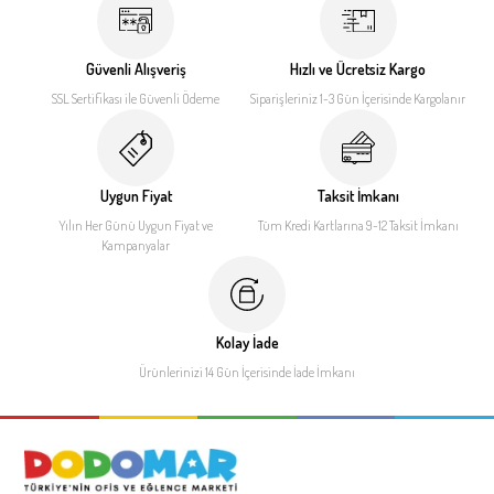
Güvenli Alışveriş
Hızlı ve Ücretsiz Kargo
SSL Sertifikası ile
Güvenli Ödeme
Siparişleriniz 1-3 Gün İçerisinde
Kargolanır
Uygun Fiyat
Taksit İmkanı
Yılın Her Günü Uygun Fiyat
ve
Tüm Kredi Kartlarına 9-12
Taksit İmkanı
Kampanyalar
Kolay İade
Ürünlerinizi 14 Gün İçerisinde
İade İmkanı