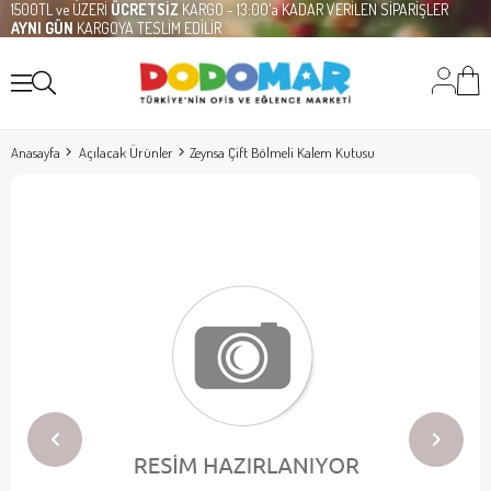
1500TL ve ÜZERİ
ÜCRETSİZ
KARGO - 13:00'a KADAR VERİLEN SİPARİŞLER
AYNI GÜN
KARGOYA TESLİM EDİLİR
Anasayfa
Açılacak Ürünler
Zeynsa Çift Bölmeli Kalem Kutusu