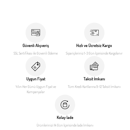
Güvenli Alışveriş
Hızlı ve Ücretsiz Kargo
SSL Sertifikası ile
Güvenli Ödeme
Siparişleriniz 1-3 Gün İçerisinde
Kargolanır
Uygun Fiyat
Taksit İmkanı
Yılın Her Günü Uygun Fiyat
ve
Tüm Kredi Kartlarına 9-12
Taksit İmkanı
Kampanyalar
Kolay İade
Ürünlerinizi 14 Gün İçerisinde
İade İmkanı