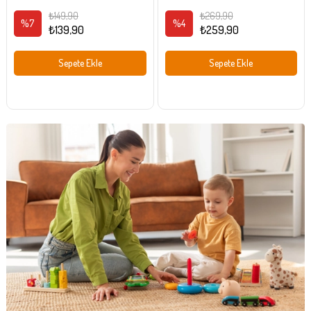
Odası Dekoru Turuncu
₺149,90
₺269,90
%7
%4
₺139,90
₺259,90
Sepete Ekle
Sepete Ekle