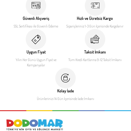
Güvenli Alışveriş
Hızlı ve Ücretsiz Kargo
SSL Sertifikası ile
Güvenli Ödeme
Siparişleriniz 1-3 Gün İçerisinde
Kargolanır
Uygun Fiyat
Taksit İmkanı
Yılın Her Günü Uygun Fiyat
ve
Tüm Kredi Kartlarına 9-12
Taksit İmkanı
Kampanyalar
Kolay İade
Ürünlerinizi 14 Gün İçerisinde
İade İmkanı