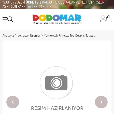
1500TL ve ÜZERİ
ÜCRETSİZ
KARGO - 13:00'a KADAR VERİLEN SİPARİŞLER
AYNI GÜN
KARGOYA TESLİM EDİLİR
Anasayfa
Açılacak Ürünler
Yumurcak Princess Top Designs-Tattoos