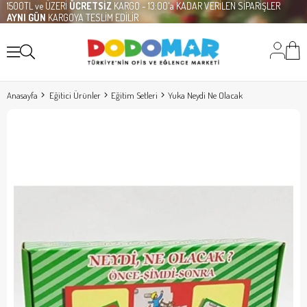
1500TL ve ÜZERİ
ÜCRETSİZ
KARGO - 13:00'a KADAR VERİLEN SİPARİŞLER
AYNI GÜN
KARGOYA TESLİM EDİLİR
Anasayfa
Eğitici Ürünler
Eğitim Setleri
Yuka Neydi Ne Olacak