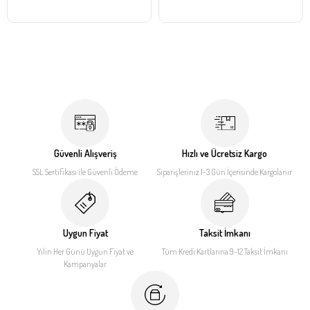
Güvenli Alışveriş
Hızlı ve Ücretsiz Kargo
SSL Sertifikası ile
Güvenli Ödeme
Siparişleriniz 1-3 Gün İçerisinde
Kargolanır
Uygun Fiyat
Taksit İmkanı
Yılın Her Günü Uygun Fiyat
ve
Tüm Kredi Kartlarına 9-12
Taksit İmkanı
Kampanyalar