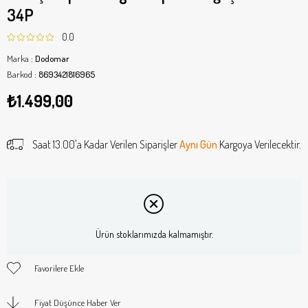
34P
0.0
Marka
:
Dodomar
Barkod
:
8693421816965
₺1.499,00
Saat 13.00'a Kadar Verilen Siparişler
Aynı Gün
Kargoya Verilecektir.
Ürün stoklarımızda kalmamıştır.
Favorilere Ekle
Fiyat Düşünce Haber Ver