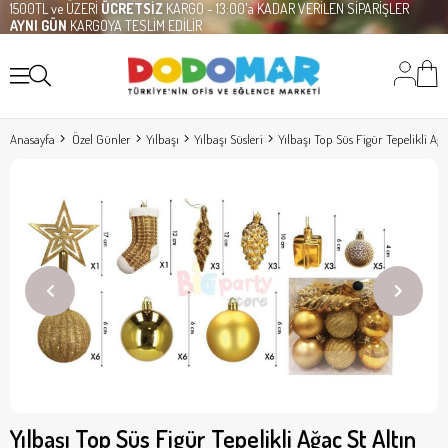
1500TL ve ÜZERİ
ÜCRETSİZ
KARGO - 13:00'a KADAR VERİLEN SİPARİŞLER
AYNI GÜN
KARGOYA TESLİM EDİLİR
Anasayfa
Özel Günler
Yılbaşı
Yılbaşı Süsleri
Yılbaşı Top Süs Figür Tepelikli Ağ
Yılbaşı Top Süs Figür Tepelikli Ağaç St Altın