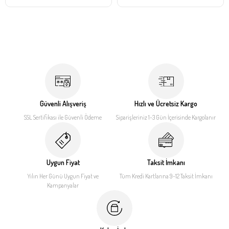
Güvenli Alışveriş
Hızlı ve Ücretsiz Kargo
SSL Sertifikası ile
Güvenli Ödeme
Siparişleriniz 1-3 Gün İçerisinde
Kargolanır
Uygun Fiyat
Taksit İmkanı
Yılın Her Günü Uygun Fiyat
ve
Tüm Kredi Kartlarına 9-12
Taksit İmkanı
Kampanyalar