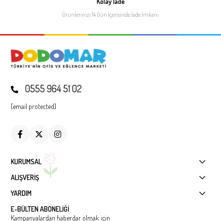
Kolay İade
Ürünlerinizi 14 Gün İçerisinde
İade İmkanı
0555 964 51 02
[email protected]
KURUMSAL
ALIŞVERİŞ
YARDIM
E-BÜLTEN ABONELİĞİ
Kampanyalardan haberdar olmak için