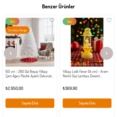
Benzer Ürünler
Yeni
Yeni
Ürün
Ürün
Ücretsiz Kargo
150 cm – 280 Dal Beyaz Yılbaşı
Yılbaşı Ledli Fener (14 cm) - Krem
Çam Ağacı Plastik Ayaklı Dekoratif
Renkli Gaz Lambası Desenli
Ağaç
Dekoratif Işıklı Masa ve Ağaç Süsü
₺2.950,00
₺369,90
Sepete Ekle
Sepete Ekle