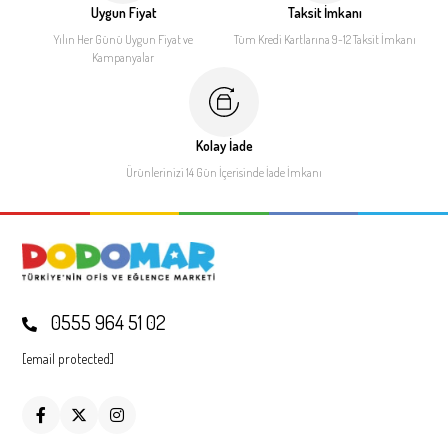
Uygun Fiyat
Taksit İmkanı
Yılın Her Günü Uygun Fiyat
ve
Tüm Kredi Kartlarına 9-12
Taksit İmkanı
Kampanyalar
Kolay İade
Ürünlerinizi 14 Gün İçerisinde
İade İmkanı
0555 964 51 02
[email protected]