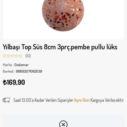
Yılbaşı Top Süs 8cm 3prç.pembe pullu lüks
0.0
Marka
:
Dodomar
Barkod
:
8689207062039
₺169,90
Saat 13.00'a Kadar Verilen Siparişler
Aynı Gün
Kargoya Verilecektir.