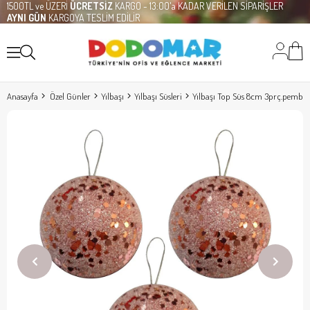
1500TL ve ÜZERİ
ÜCRETSİZ
KARGO - 13:00'a KADAR VERİLEN SİPARİŞLER
AYNI GÜN
KARGOYA TESLİM EDİLİR
Anasayfa
Özel Günler
Yılbaşı
Yılbaşı Süsleri
Yılbaşı Top Süs 8cm 3prç.pembe 