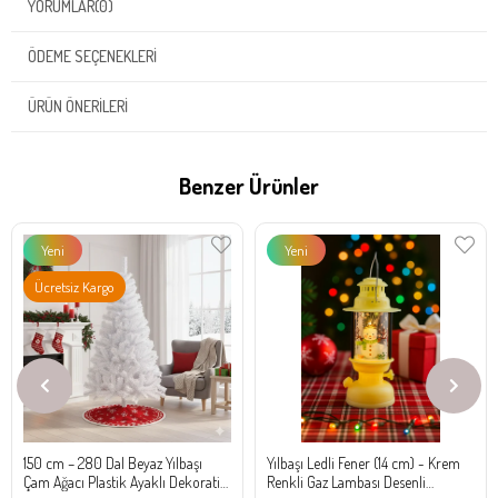
YORUMLAR
(0)
ÖDEME SEÇENEKLERI
ÜRÜN ÖNERILERI
Benzer Ürünler
Yeni
Yeni
Ürün
Ürün
Ücretsiz Kargo
150 cm – 280 Dal Beyaz Yılbaşı
Yılbaşı Ledli Fener (14 cm) - Krem
Çam Ağacı Plastik Ayaklı Dekoratif
Renkli Gaz Lambası Desenli