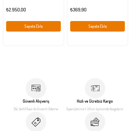
Ağaç
Dekoratif Işıklı Masa ve Ağaç Süsü
₺2.950,00
₺369,90
Sepete Ekle
Sepete Ekle
Güvenli Alışveriş
Hızlı ve Ücretsiz Kargo
SSL Sertifikası ile
Güvenli Ödeme
Siparişleriniz 1-3 Gün İçerisinde
Kargolanır