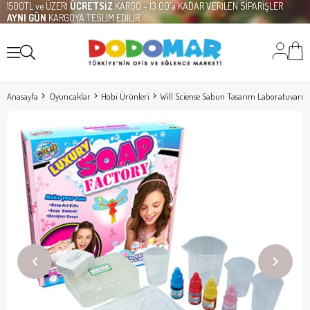
1500TL ve ÜZERİ
ÜCRETSİZ
KARGO - 13:00'a KADAR VERİLEN SİPARİŞLER
AYNI GÜN
KARGOYA TESLİM EDİLİR
Anasayfa
Oyuncaklar
Hobi Ürünleri
Will Sciense Sabun Tasarım Laboratuvarı