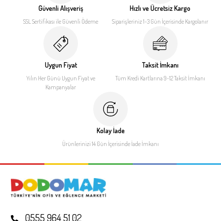
Güvenli Alışveriş
Hızlı ve Ücretsiz Kargo
SSL Sertifikası ile
Güvenli Ödeme
Siparişleriniz 1-3 Gün İçerisinde
Kargolanır
Uygun Fiyat
Taksit İmkanı
Yılın Her Günü Uygun Fiyat
ve
Tüm Kredi Kartlarına 9-12
Taksit İmkanı
Kampanyalar
Kolay İade
Ürünlerinizi 14 Gün İçerisinde
İade İmkanı
0555 964 51 02