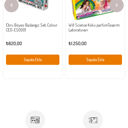
Ebru Boyası Baslangıc Setı Colour
Will Sciense Koku parfümTasarım
CEO-ES0001
Laboratuvarı
₺820,00
₺1.250,00
Sepete Ekle
Sepete Ekle