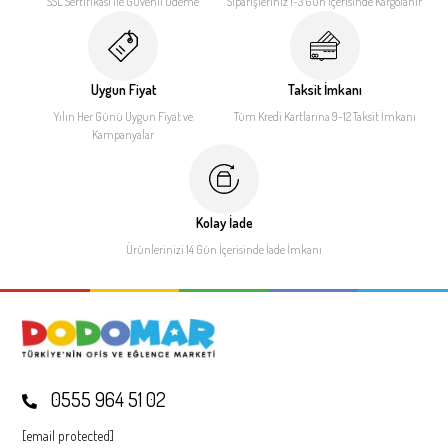
SSL Sertifikası ile
Güvenli Ödeme
Siparişleriniz 1-3 Gün İçerisinde
Kargolanır
Uygun Fiyat
Taksit İmkanı
Yılın Her Günü Uygun Fiyat
ve
Tüm Kredi Kartlarına 9-12
Taksit İmkanı
Kampanyalar
Kolay İade
Ürünlerinizi 14 Gün İçerisinde
İade İmkanı
0555 964 51 02
[email protected]