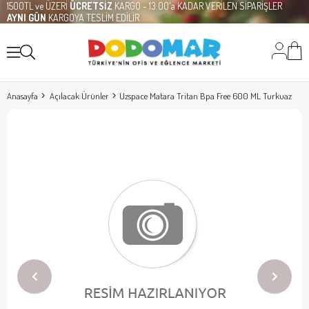
1500TL ve ÜZERİ
ÜCRETSİZ
KARGO - 13:00'a KADAR VERİLEN SİPARİŞLER
AYNI GÜN
KARGOYA TESLİM EDİLİR
Anasayfa
Açılacak Ürünler
Uzspace Matara Tritan Bpa Free 600 ML Turkuaz