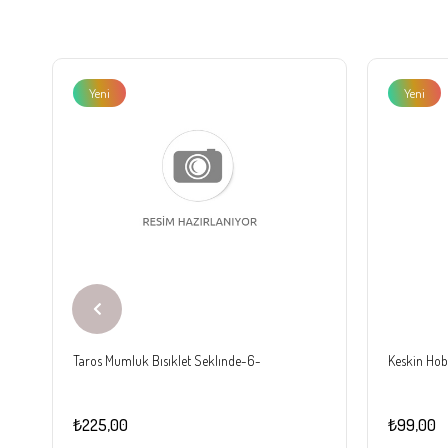
Yeni
Yeni
Ürün
Ürün
Taros Mumluk Bısıklet Seklınde-6-
Keskin Hobi
₺225,00
₺99,00