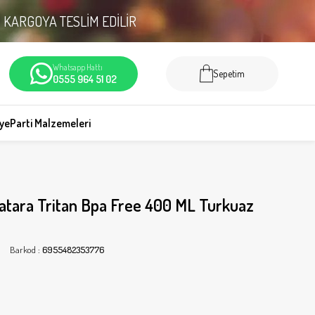
N
KARGOYA TESLİM EDİLİR
Whatsapp Hattı
Sepetim
0555 964 51 02
iye
Parti Malzemeleri
tara Tritan Bpa Free 400 ML Turkuaz
Barkod
:
6955482353776