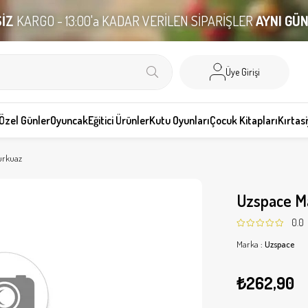
İZ
KARGO - 13:00'a KADAR VERİLEN SİPARİŞLER
AYNI GÜ
Üye Girişi
Özel Günler
Oyuncak
Eğitici Ürünler
Kutu Oyunları
Çocuk Kitapları
Kırtas
urkuaz
Uzspace Ma
0.0
Marka
:
Uzspace
₺262,90