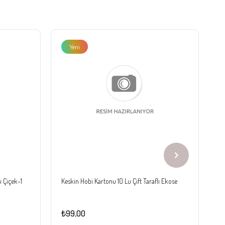
Yeni
Ürün
ı Çiçek-1
Keskin Hobi Kartonu 10 Lu Çift Taraflı Ekose
Ke
₺99,00
₺