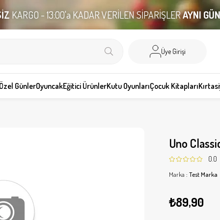
İZ
KARGO - 13:00'a KADAR VERİLEN SİPARİŞLER
AYNI GÜ
Üye Girişi
Özel Günler
Oyuncak
Eğitici Ürünler
Kutu Oyunları
Çocuk Kitapları
Kırtas
Uno Classi
0.0
Marka
:
Test Marka
₺89,90