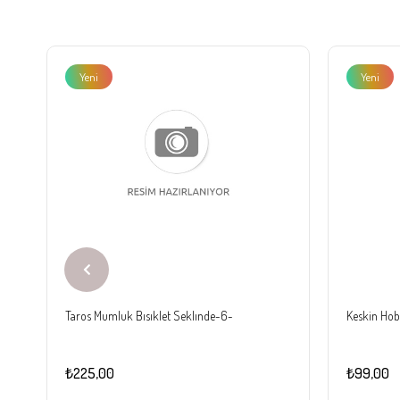
Yeni
Yeni
Ürün
Ürün
Taros Mumluk Bısıklet Seklınde-6-
Keskin Hobi
₺225,00
₺99,00