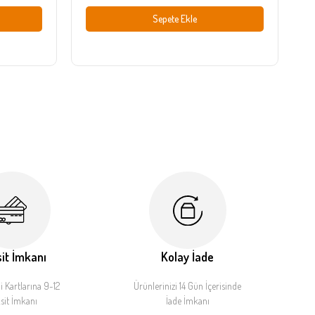
Sepete Ekle
it İmkanı
Kolay İade
 Kartlarına 9-12
Ürünlerinizi 14 Gün İçerisinde
sit İmkanı
İade İmkanı