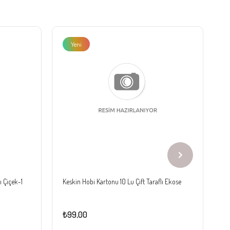
Yeni
Ürün
ı Çiçek-1
Keskin Hobi Kartonu 10 Lu Çift Taraflı Ekose
Ke
₺99,00
₺