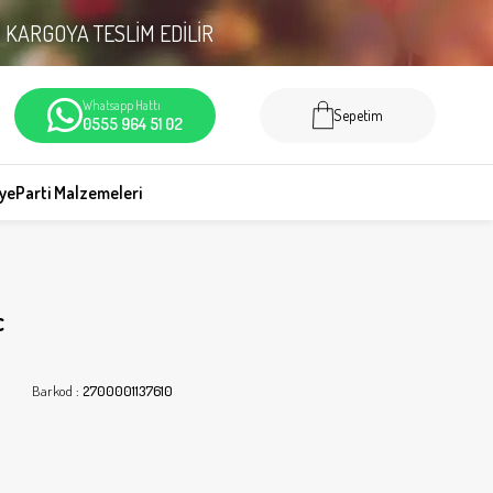
N
KARGOYA TESLİM EDİLİR
Whatsapp Hattı
Sepetim
0555 964 51 02
iye
Parti Malzemeleri
c
Barkod
:
2700001137610