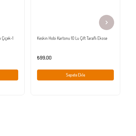
ı Çiçek-1
Keskin Hobi Kartonu 10 Lu Çift Taraflı Ekose
Ke
₺99,00
₺
Sepete Ekle