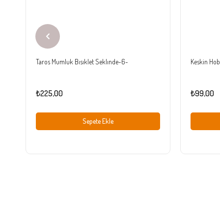
Taros Mumluk Bısıklet Seklınde-6-
Keskin Hobi
₺225,00
₺99,00
Sepete Ekle