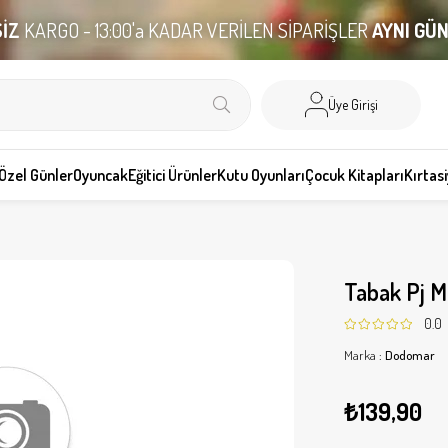
İZ
KARGO - 13:00'a KADAR VERİLEN SİPARİŞLER
AYNI GÜ
Üye Girişi
Özel Günler
Oyuncak
Eğitici Ürünler
Kutu Oyunları
Çocuk Kitapları
Kırtas
Tabak Pj M
0.0
Marka
:
Dodomar
₺139,90