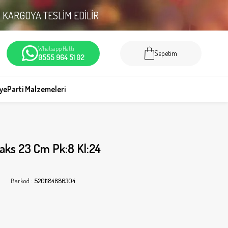
N
KARGOYA TESLİM EDİLİR
Whatsapp Hattı
Sepetim
0555 964 51 02
iye
Parti Malzemeleri
aks 23 Cm Pk:8 Kl:24
Barkod
:
5201184886304