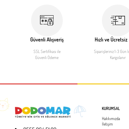
Güvenli Alışveriş
Hızlı ve Ücretsiz
SSL Sertifikası ile
Siparişleriniz 1-3 Gün İ
Güvenli Ödeme
Kargolanır
KURUMSAL
Hakkımızda
İletişim