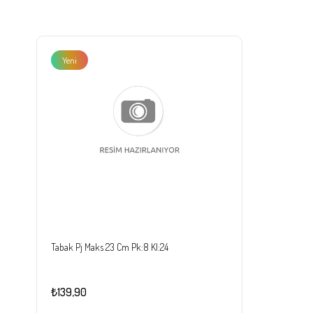
Yeni
Ürün
Tabak Pj Maks 23 Cm Pk:8 Kl:24
₺139,90