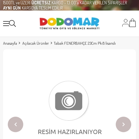
1500TL ve ÜZERİ
ÜCRETSİZ
KARGO - 13:00'a KADAR VERİLEN SİPARİŞLER
AYNI GÜN
KARGOYA TESLİM EDİLİR
Anasayfa
Açılacak Ürünler
Tabak FENERBAHÇE 23Cm Pk:8 lisanslı