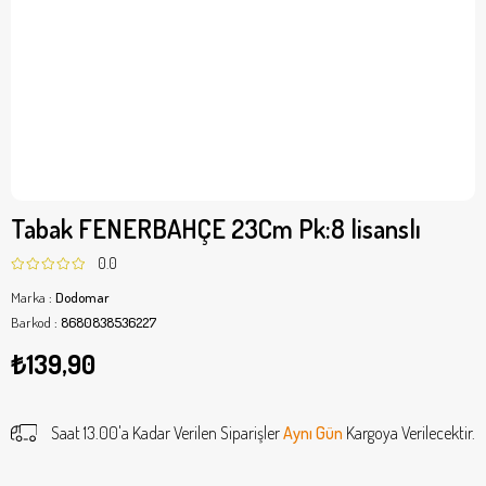
Tabak FENERBAHÇE 23Cm Pk:8 lisanslı
0.0
Marka
:
Dodomar
Barkod
:
8680838536227
₺139,90
Saat 13.00'a Kadar Verilen Siparişler
Aynı Gün
Kargoya Verilecektir.