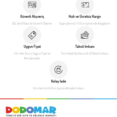
Güvenli Alışveriş
Hızlı ve Ücretsiz Kargo
SSL Sertifikası ile
Güvenli Ödeme
Siparişleriniz 1-3 Gün İçerisinde
Kargolanır
Uygun Fiyat
Taksit İmkanı
Yılın Her Günü Uygun Fiyat
ve
Tüm Kredi Kartlarına 9-12
Taksit İmkanı
Kampanyalar
Kolay İade
Ürünlerinizi 14 Gün İçerisinde
İade İmkanı