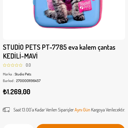
STUDİO PETS PT-7785 eva kalem çantas
KEDİLİ-MAVİ
0.0
Marka
:
Studio Pets
Barkod
:
2700001196457
₺1.269,00
Saat 13.00'a Kadar Verilen Siparişler
Aynı Gün
Kargoya Verilecektir.