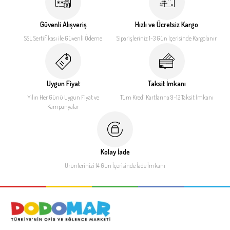
Güvenli Alışveriş
Hızlı ve Ücretsiz Kargo
SSL Sertifikası ile
Güvenli Ödeme
Siparişleriniz 1-3 Gün İçerisinde
Kargolanır
Uygun Fiyat
Taksit İmkanı
Yılın Her Günü Uygun Fiyat
ve
Tüm Kredi Kartlarına 9-12
Taksit İmkanı
Kampanyalar
Kolay İade
Ürünlerinizi 14 Gün İçerisinde
İade İmkanı