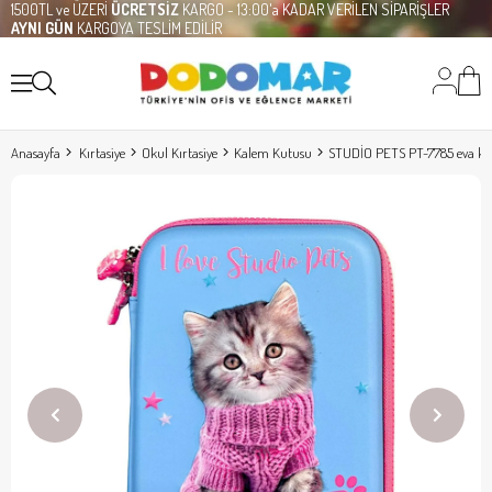
1500TL ve ÜZERİ
ÜCRETSİZ
KARGO - 13:00'a KADAR VERİLEN SİPARİŞLER
AYNI GÜN
KARGOYA TESLİM EDİLİR
Anasayfa
Kırtasiye
Okul Kırtasiye
Kalem Kutusu
STUDİO PETS PT-7785 eva ka