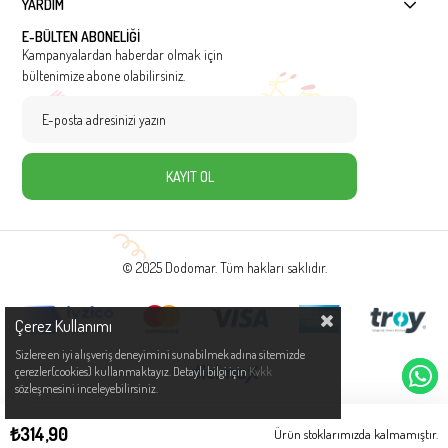
YARDIM
E-BÜLTEN ABONELİĞİ
Kampanyalardan haberdar olmak için
bültenimize abone olabilirsiniz.
KAYIT OL
© 2025 Dodomar. Tüm hakları saklıdır.
Çerez Kullanımı
Sizlere en iyi alışveriş deneyimini sunabilmek adına sitemizde
çerezler(cookies) kullanmaktayız. Detaylı bilgi için
Kvkk
sözleşmesini inceleyebilirsiniz.
₺314,90
Ürün stoklarımızda kalmamıştır.