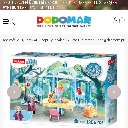
1500TL ve ÜZERİ
ÜCRETSİZ
KARGO - 13:00'a KADAR VERİLEN SİPARİŞLER
AYNI GÜN
KARGOYA TESLİM EDİLİR
Anasayfa
Oyuncaklar
Yapı Oyuncakları
Lego 107 Parça Sluban girls dream prens