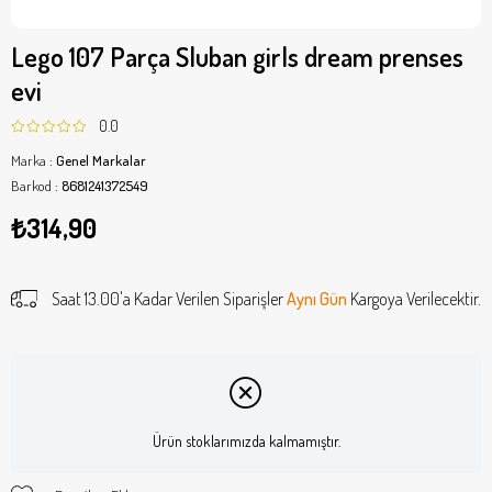
Lego 107 Parça Sluban girls dream prenses
evi
0.0
Marka
:
Genel Markalar
Barkod
:
8681241372549
₺314,90
Saat 13.00'a Kadar Verilen Siparişler
Aynı Gün
Kargoya Verilecektir.
Ürün stoklarımızda kalmamıştır.