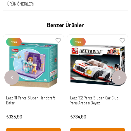
ÜRÜN ÖNERILERI
Benzer Ürünler
Yeni
Yeni
Ürün
Ürün
Lego 111 Parça Sluban Handcraft
Lego 152 Parça Sluban Car Club
Bateri
Yarış Arabası Beyaz
₺335,90
₺734,00