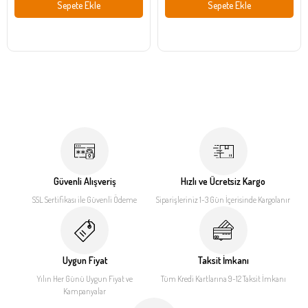
Sepete Ekle
Sepete Ekle
Güvenli Alışveriş
Hızlı ve Ücretsiz Kargo
SSL Sertifikası ile
Güvenli Ödeme
Siparişleriniz 1-3 Gün İçerisinde
Kargolanır
Uygun Fiyat
Taksit İmkanı
Yılın Her Günü Uygun Fiyat
ve
Tüm Kredi Kartlarına 9-12
Taksit İmkanı
Kampanyalar