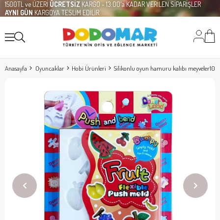
1500TL ve ÜZERİ
ÜCRETSİZ
KARGO - 13:00'a KADAR VERİLEN SİPARİŞLER
AYNI GÜN
KARGOYA TESLİM EDİLİR
Anasayfa
Oyuncaklar
Hobi Ürünleri
Silikonlu oyun hamuru kalıbı meyveler10 