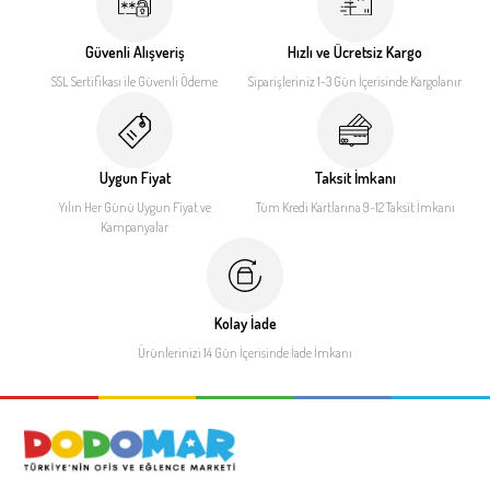
Güvenli Alışveriş
Hızlı ve Ücretsiz Kargo
SSL Sertifikası ile
Güvenli Ödeme
Siparişleriniz 1-3 Gün İçerisinde
Kargolanır
Uygun Fiyat
Taksit İmkanı
Yılın Her Günü Uygun Fiyat
ve
Tüm Kredi Kartlarına 9-12
Taksit İmkanı
Kampanyalar
Kolay İade
Ürünlerinizi 14 Gün İçerisinde
İade İmkanı