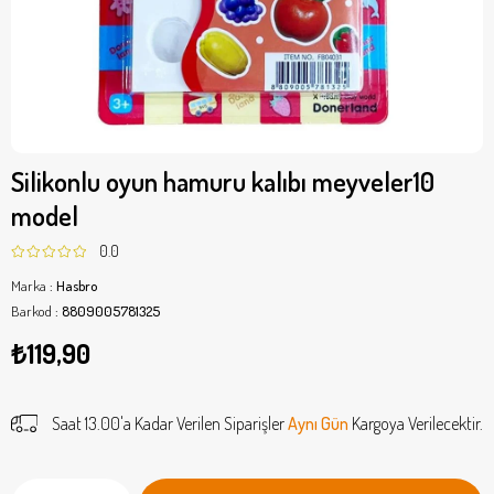
Silikonlu oyun hamuru kalıbı meyveler10
model
0.0
Marka
:
Hasbro
Barkod
:
8809005781325
₺119,90
Saat 13.00'a Kadar Verilen Siparişler
Aynı Gün
Kargoya Verilecektir.