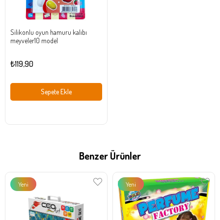
Silikonlu oyun hamuru kalıbı
meyveler10 model
₺119,90
Sepete Ekle
Benzer Ürünler
Yeni
Yeni
Ürün
Ürün