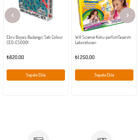
Ebru Boyası Baslangıc Setı Colour
Will Sciense Koku parfümTasarım
CEO-ES0001
Laboratuvarı
₺820,00
₺1.250,00
Sepete Ekle
Sepete Ekle