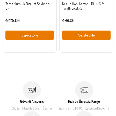
Taros Mumluk Bısıklet Seklınde-
Keskin Hobi Kartonu 10 Lu Çift
6-
Taraflı Çiçek-2
₺225,00
₺99,00
Sepete Ekle
Sepete Ekle
Güvenli Alışveriş
Hızlı ve Ücretsiz Kargo
SSL Sertifikası ile
Güvenli Ödeme
Siparişleriniz 1-3 Gün İçerisinde
Kargolanır