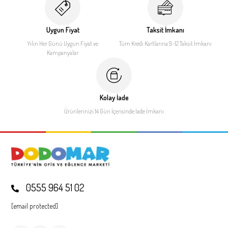
Uygun Fiyat
Taksit İmkanı
Yılın Her Günü Uygun Fiyat
ve
Tüm Kredi Kartlarına 9-12
Taksit İmkanı
Kampanyalar
Kolay İade
Ürünlerinizi 14 Gün İçerisinde
İade İmkanı
0555 964 51 02
[email protected]