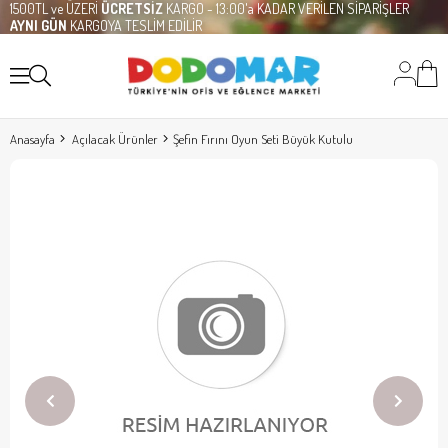
1500TL ve ÜZERİ
ÜCRETSİZ
KARGO - 13:00'a KADAR VERİLEN SİPARİŞLER
AYNI GÜN
KARGOYA TESLİM EDİLİR
Anasayfa
Açılacak Ürünler
Şefin Fırını Oyun Seti Büyük Kutulu