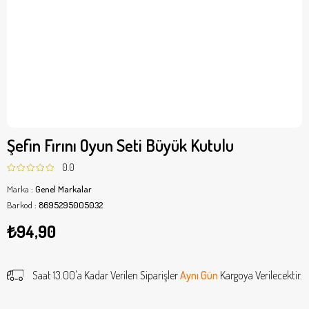
Şefin Fırını Oyun Seti Büyük Kutulu
0.0
Marka
:
Genel Markalar
Barkod
:
8695295005032
₺94,90
Saat 13.00'a Kadar Verilen Siparişler
Aynı Gün
Kargoya Verilecektir.