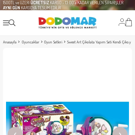
1500TL ve ÜZERİ
ÜCRETSİZ
KARGO - 13:00'a KADAR VERİLEN SİPARİŞLER
AYNI GÜN
KARGOYA TESLİM EDİLİR
Anasayfa
Oyuncaklar
Oyun Setleri
Sweet Art Çikolata Yapım Seti Kendi Çiko.y