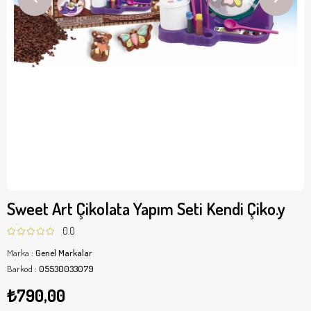
Sweet Art Çikolata Yapım Seti Kendi Çiko.y
0.0
Marka
:
Genel Markalar
Barkod
:
05530033079
₺790,00