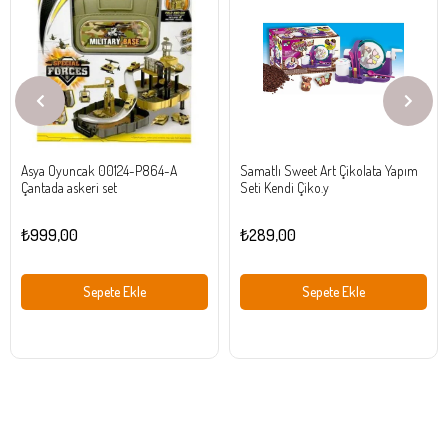
Ürün
Ürün
Asya Oyuncak 00124-P864-A
Samatlı Sweet Art Çikolata Yapım
Çantada askeri set
Seti Kendi Çiko.y
₺999,00
₺289,00
Sepete Ekle
Sepete Ekle