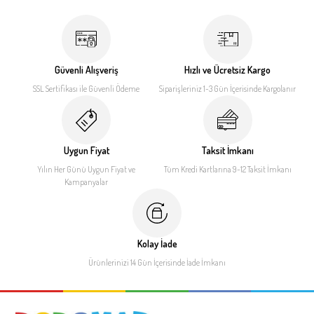
Güvenli Alışveriş
Hızlı ve Ücretsiz Kargo
SSL Sertifikası ile
Güvenli Ödeme
Siparişleriniz 1-3 Gün İçerisinde
Kargolanır
Uygun Fiyat
Taksit İmkanı
Yılın Her Günü Uygun Fiyat
ve
Tüm Kredi Kartlarına 9-12
Taksit İmkanı
Kampanyalar
Kolay İade
Ürünlerinizi 14 Gün İçerisinde
İade İmkanı