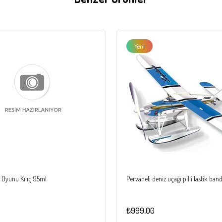
Yeni
Ürün
Oyunu Kılıç 95ml
Pervaneli deniz uçağı pilli lastik ban
₺999,00