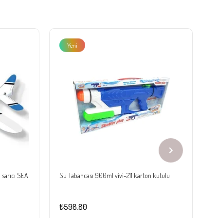
Yeni
Ürün
d sarıcı SEA
Su Tabancası 900ml vivi-211 karton kutulu
N
3 
₺598,80
₺