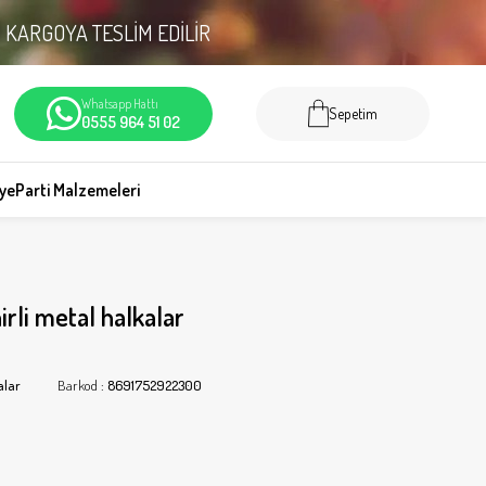
N
KARGOYA TESLİM EDİLİR
Whatsapp Hattı
Sepetim
0555 964 51 02
iye
Parti Malzemeleri
irli metal halkalar
alar
Barkod
:
8691752922300