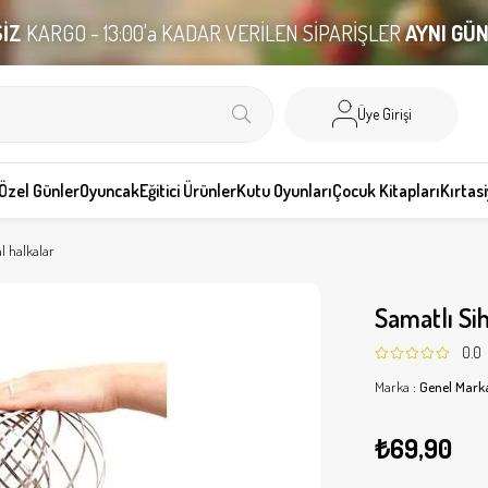
İZ
KARGO - 13:00'a KADAR VERİLEN SİPARİŞLER
AYNI GÜ
Üye Girişi
Özel Günler
Oyuncak
Eğitici Ürünler
Kutu Oyunları
Çocuk Kitapları
Kırtas
al halkalar
Samatlı Sih
0.0
Marka
:
Genel Mark
₺69,90