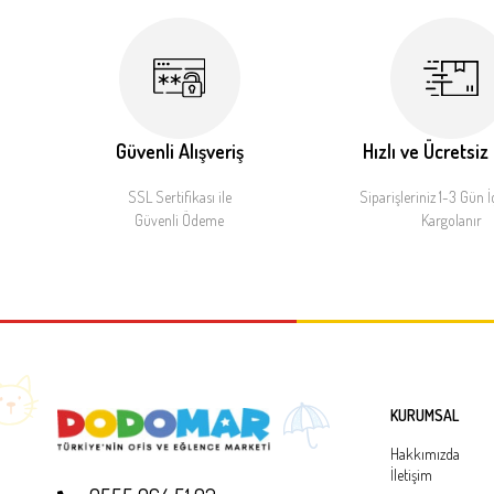
Güvenli Alışveriş
Hızlı ve Ücretsiz
SSL Sertifikası ile
Siparişleriniz 1-3 Gün İ
Güvenli Ödeme
Kargolanır
KURUMSAL
Hakkımızda
İletişim