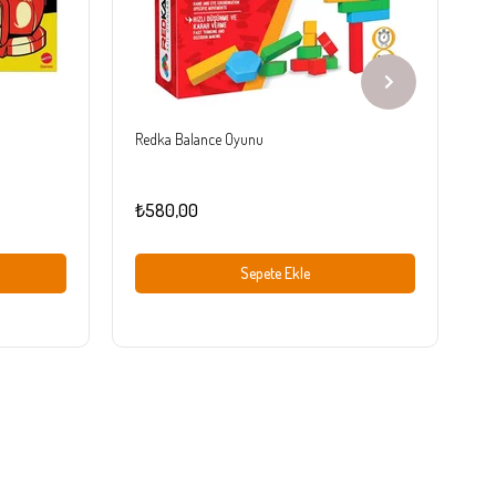
Redka Balance Oyunu
R
₺580,00
₺
Sepete Ekle