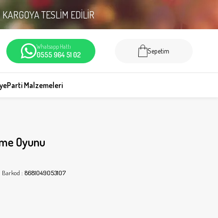
N
KARGOYA TESLİM EDİLİR
Whatsapp Hattı
Sepetim
0555 964 51 02
iye
Parti Malzemeleri
ime Oyunu
Barkod
:
8681049053107