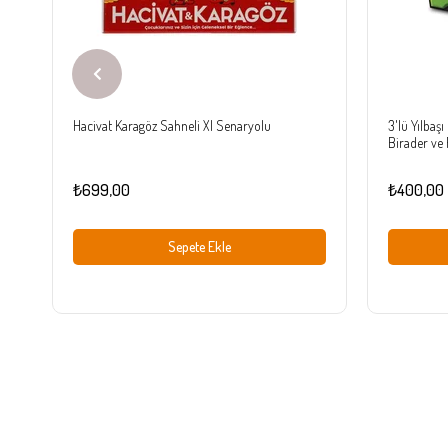
Hacivat Karagöz Sahneli Xl Senaryolu
3'lü Yılbaş
Birader ve 
Seti
₺699,00
₺400,00
Sepete Ekle