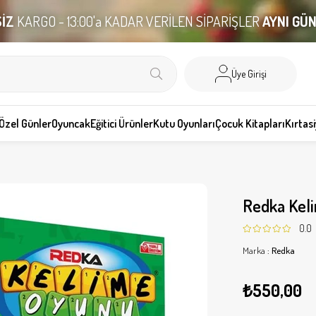
İZ
KARGO - 13:00'a KADAR VERİLEN SİPARİŞLER
AYNI GÜ
Üye Girişi
Özel Günler
Oyuncak
Eğitici Ürünler
Kutu Oyunları
Çocuk Kitapları
Kırtas
Redka Kel
0.0
Marka
:
Redka
₺550,00