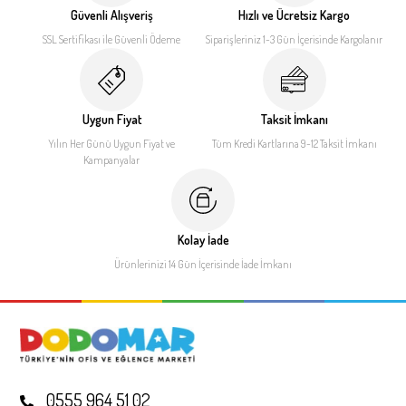
Güvenli Alışveriş
Hızlı ve Ücretsiz Kargo
SSL Sertifikası ile
Güvenli Ödeme
Siparişleriniz 1-3 Gün İçerisinde
Kargolanır
Uygun Fiyat
Taksit İmkanı
Yılın Her Günü Uygun Fiyat
ve
Tüm Kredi Kartlarına 9-12
Taksit İmkanı
Kampanyalar
Kolay İade
Ürünlerinizi 14 Gün İçerisinde
İade İmkanı
0555 964 51 02