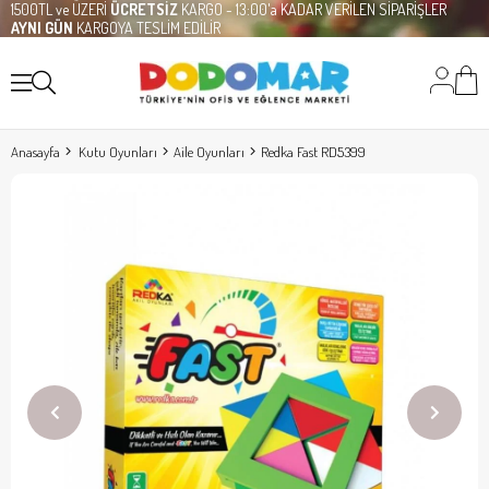
1500TL ve ÜZERİ
ÜCRETSİZ
KARGO - 13:00'a KADAR VERİLEN SİPARİŞLER
AYNI GÜN
KARGOYA TESLİM EDİLİR
Anasayfa
Kutu Oyunları
Aile Oyunları
Redka Fast RD5399