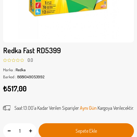
Redka Fast RD5399
0.0
Marka
:
Redka
Barkod
:
8681049053992
₺517,00
Saat 13.00'a Kadar Verilen Siparişler
Aynı Gün
Kargoya Verilecektir.