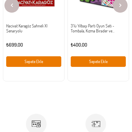
Hacivat Karagöz Sahneli Xl
3'lü Yılbaşı Parti Oyun Seti -
Senaryolu
Tombala, Kızma Birader ve
Fırdöndü | Yılbaşı Gecesi Eğlence
Seti
₺699,00
₺400,00
Sepete Ekle
Sepete Ekle