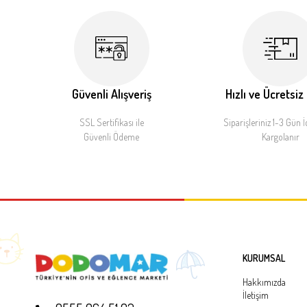
Güvenli Alışveriş
Hızlı ve Ücretsiz
SSL Sertifikası ile
Siparişleriniz 1-3 Gün İ
Güvenli Ödeme
Kargolanır
KURUMSAL
Hakkımızda
İletişim