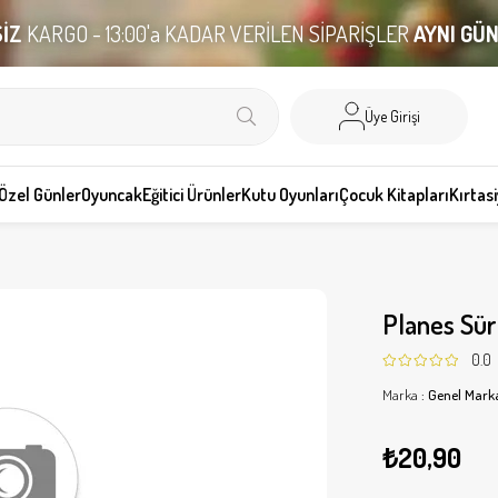
İZ
KARGO - 13:00'a KADAR VERİLEN SİPARİŞLER
AYNI GÜ
Üye Girişi
Özel Günler
Oyuncak
Eğitici Ürünler
Kutu Oyunları
Çocuk Kitapları
Kırtas
Planes Sür
0.0
Marka
:
Genel Mark
₺20,90