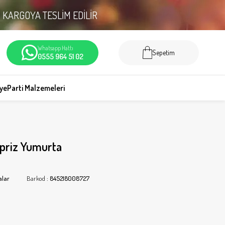
N
KARGOYA TESLİM EDİLİR
Whatsapp Hattı
Sepetim
0555 964 51 02
iye
Parti Malzemeleri
priz Yumurta
alar
Barkod
:
845218008727