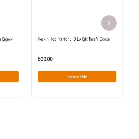
ı Çiçek-1
Keskin Hobi Kartonu 10 Lu Çift Taraflı Ekose
Ke
₺99,00
₺
Sepete Ekle