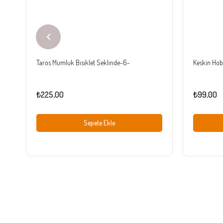
Taros Mumluk Bısıklet Seklınde-6-
Keskin Hobi
₺225,00
₺99,00
Sepete Ekle