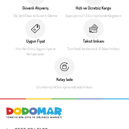
Güvenli Alışveriş
Hızlı ve Ücretsiz Kargo
SSL Sertifikası ile
Güvenli Ödeme
Siparişleriniz 1-3 Gün İçerisinde
Kargolanır
Uygun Fiyat
Taksit İmkanı
Yılın Her Günü Uygun Fiyat
ve
Tüm Kredi Kartlarına 9-12
Taksit İmkanı
Kampanyalar
Kolay İade
Ürünlerinizi 14 Gün İçerisinde
İade İmkanı