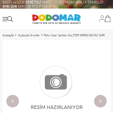
1500TL ve ÜZERİ
ÜCRETSİZ
KARGO - 13:00'a KADAR VERİLEN SİPARİŞLER
AYNI GÜN
KARGOYA TESLİM EDİLİR
Anasayfa
Açılacak Ürünler
Pelur Uzar Sarkan Süs 2*2M KIRMIZ-BEYAZ SARI