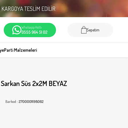
N
KARGOYA TESLİM EDİLİR
Whatsapp Hattı
Sepetim
0555 964 51 02
iye
Parti Malzemeleri
r Sarkan Süs 2x2M BEYAZ
Barkod
:
2700001198062