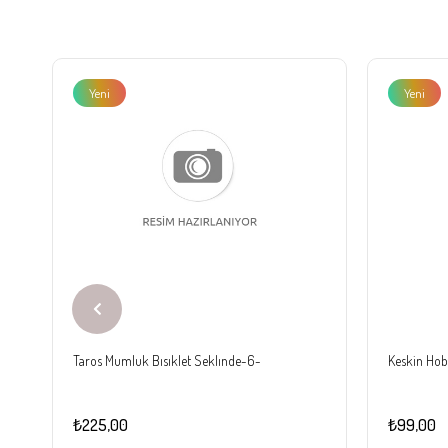
Yeni
Yeni
Ürün
Ürün
Taros Mumluk Bısıklet Seklınde-6-
Keskin Hobi
₺225,00
₺99,00