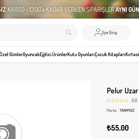
İZ
KARGO - 13:00'a KADAR VERİLEN SİPARİŞLER
AYNI GÜ
Üye Girişi
Özel Günler
Oyuncak
Eğitici Ürünler
Kutu Oyunları
Çocuk Kitapları
Kırtas
Pelur Uza
0.0
Marka
:
TANIMSIZ
₺55,00