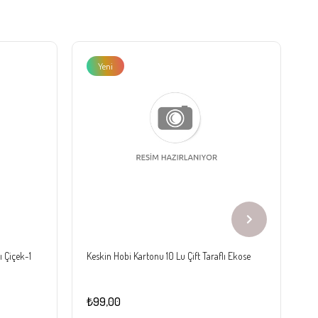
Yeni
Ürün
ı Çiçek-1
Keskin Hobi Kartonu 10 Lu Çift Taraflı Ekose
Ke
₺99,00
₺