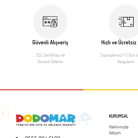
Güvenli Alışveriş
Hızlı ve Ücretsiz
SSL Sertifikası ile
Siparişleriniz 1-3 Gün İ
Güvenli Ödeme
Kargolanır
KURUMSAL
Hakkımızda
İletişim