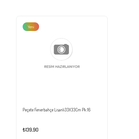
Yeni
Ürün
Peçete Fenerbahçe Lisanlı33X33Cm Pk:16
₺139,90