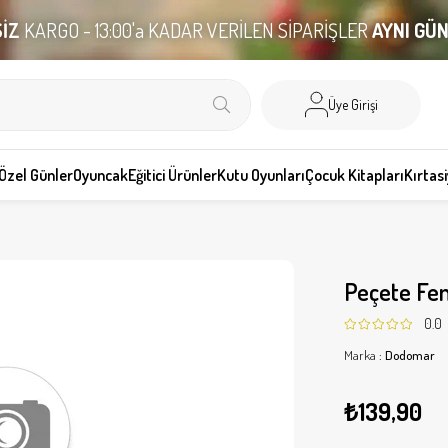
İZ
KARGO - 13:00'a KADAR VERİLEN SİPARİŞLER
AYNI GÜ
Üye Girişi
Özel Günler
Oyuncak
Eğitici Ürünler
Kutu Oyunları
Çocuk Kitapları
Kırtas
Peçete Fe
0.0
Marka
:
Dodomar
₺139,90