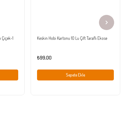
ı Çiçek-1
Keskin Hobi Kartonu 10 Lu Çift Taraflı Ekose
Ke
₺99,00
₺
Sepete Ekle