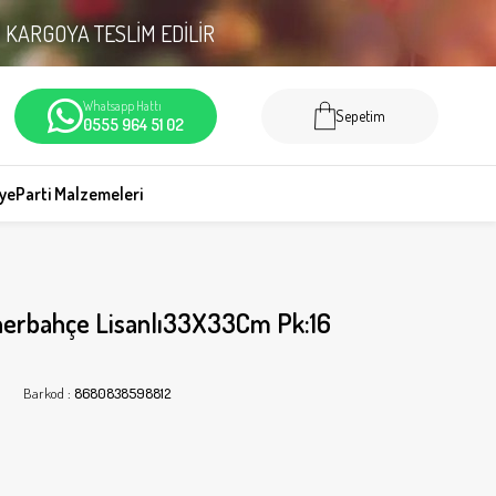
N
KARGOYA TESLİM EDİLİR
Whatsapp Hattı
Sepetim
0555 964 51 02
iye
Parti Malzemeleri
nerbahçe Lisanlı33X33Cm Pk:16
Barkod
:
8680838598812