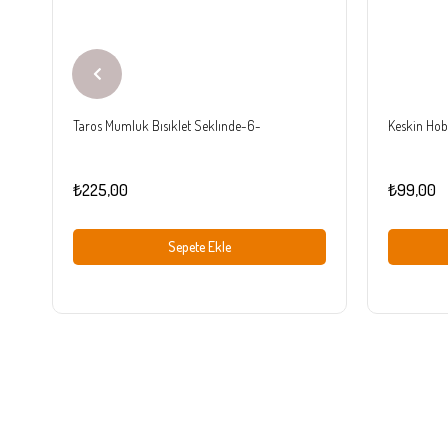
Taros Mumluk Bısıklet Seklınde-6-
Keskin Hobi
₺225,00
₺99,00
Sepete Ekle