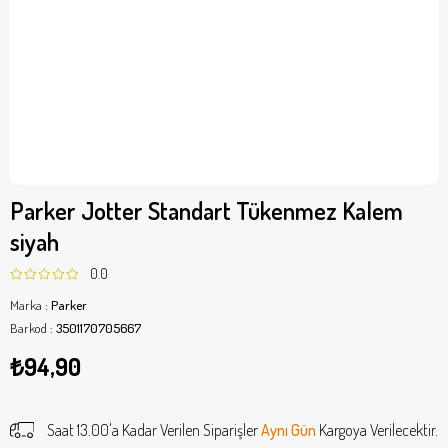
Parker Jotter Standart Tükenmez Kalem
siyah
0.0
Marka
:
Parker
Barkod
:
3501170705667
₺94,90
Saat 13.00'a Kadar Verilen Siparişler
Aynı Gün
Kargoya Verilecektir.