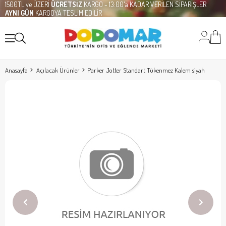
1500TL ve ÜZERİ
ÜCRETSİZ
KARGO - 13:00'a KADAR VERİLEN SİPARİŞLER
AYNI GÜN
KARGOYA TESLİM EDİLİR
Anasayfa
Açılacak Ürünler
Parker Jotter Standart Tükenmez Kalem siyah