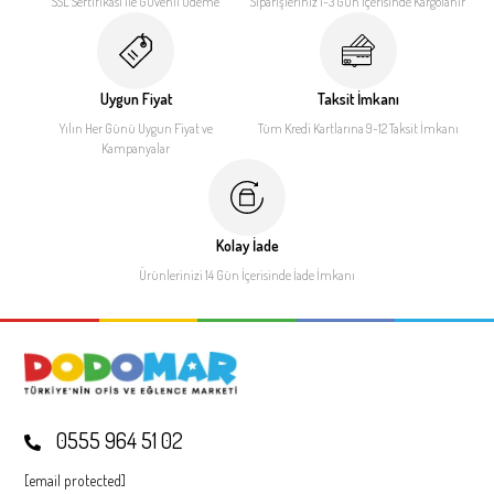
SSL Sertifikası ile
Güvenli Ödeme
Siparişleriniz 1-3 Gün İçerisinde
Kargolanır
Uygun Fiyat
Taksit İmkanı
Yılın Her Günü Uygun Fiyat
ve
Tüm Kredi Kartlarına 9-12
Taksit İmkanı
Kampanyalar
Kolay İade
Ürünlerinizi 14 Gün İçerisinde
İade İmkanı
0555 964 51 02
[email protected]