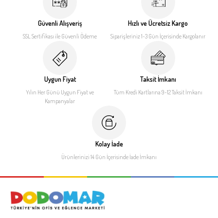
Güvenli Alışveriş
Hızlı ve Ücretsiz Kargo
SSL Sertifikası ile
Güvenli Ödeme
Siparişleriniz 1-3 Gün İçerisinde
Kargolanır
Uygun Fiyat
Taksit İmkanı
Yılın Her Günü Uygun Fiyat
ve
Tüm Kredi Kartlarına 9-12
Taksit İmkanı
Kampanyalar
Kolay İade
Ürünlerinizi 14 Gün İçerisinde
İade İmkanı