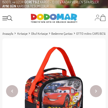
1500TL ve ÜZERİ
ÜCRETSİZ
KARGO - 13:00'a KADAR VERİLEN SİPARİŞLER
AYNI GÜN
KARGOYA TESLİM EDİLİR
Anasayfa
Kırtasiye
Okul Kırtasiye
Beslenme Çantası
OTTO mikro CARS BESLE