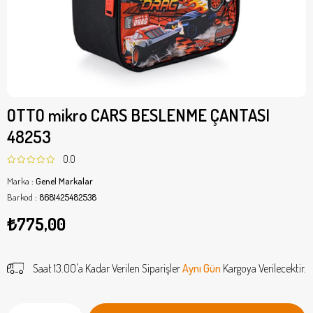
OTTO mikro CARS BESLENME ÇANTASI
48253
0.0
Marka
:
Genel Markalar
Barkod
:
8681425482538
₺775,00
Saat 13.00'a Kadar Verilen Siparişler
Aynı Gün
Kargoya Verilecektir.