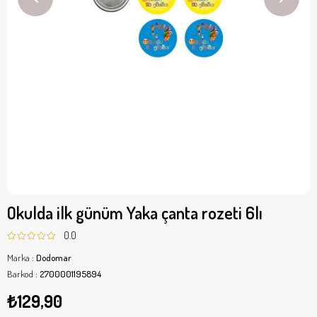
Okulda ilk günüm Yaka çanta rozeti 6lı
0.0
Marka
:
Dodomar
Barkod
:
2700001195894
₺129,90