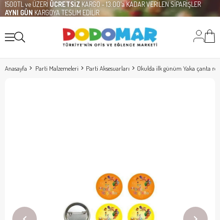
1500TL ve ÜZERİ
ÜCRETSİZ
KARGO - 13:00'a KADAR VERİLEN SİPARİŞLER
AYNI GÜN
KARGOYA TESLİM EDİLİR
Anasayfa
Parti Malzemeleri
Parti Aksesuarları
Okulda ilk günüm Yaka çanta roze