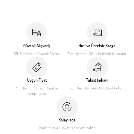
Güvenli Alışveriş
Hızlı ve Ücretsiz Kargo
SSL Sertifikası ile
Güvenli Ödeme
Siparişleriniz 1-3 Gün İçerisinde
Kargolanır
Uygun Fiyat
Taksit İmkanı
Yılın Her Günü Uygun Fiyat
ve
Tüm Kredi Kartlarına 9-12
Taksit İmkanı
Kampanyalar
Kolay İade
Ürünlerinizi 14 Gün İçerisinde
İade İmkanı