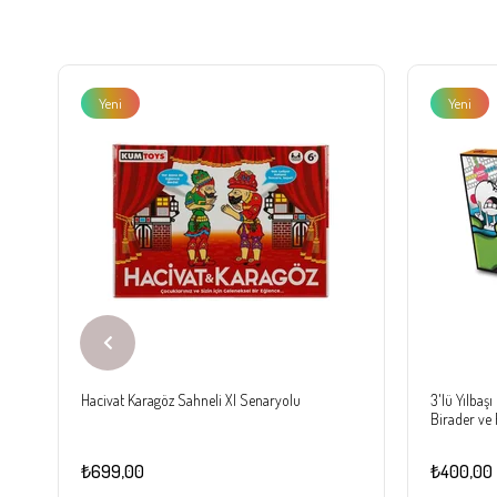
Yeni
Yeni
Ürün
Ürün
Hacivat Karagöz Sahneli Xl Senaryolu
3'lü Yılbaş
Birader ve 
Seti
₺699,00
₺400,00