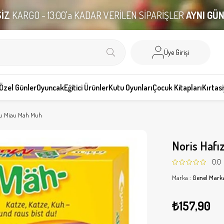
İZ
KARGO - 13:00'a KADAR VERİLEN SİPARİŞLER
AYNI GÜ
Üye Girişi
Özel Günler
Oyuncak
Eğitici Ürünler
Kutu Oyunları
Çocuk Kitapları
Kırtas
unu Miau Mah Muh
Noris Hafı
0.0
Marka
:
Genel Mark
₺157,90