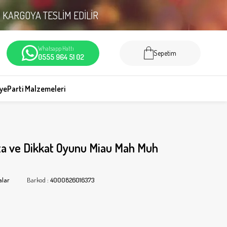
N
KARGOYA TESLİM EDİLİR
Whatsapp Hattı
Sepetim
0555 964 51 02
iye
Parti Malzemeleri
za ve Dikkat Oyunu Miau Mah Muh
alar
Barkod
:
4000826016373