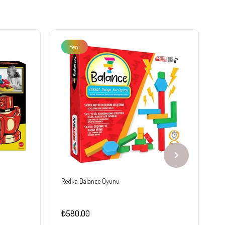
Yeni
Ürün
Redka Balance Oyunu
R
₺580,00
₺