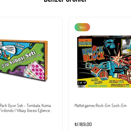
Yeni
Ürün
ı Parti Oyun Seti - Tombala, Kızma
Mattel games Rock-Em Sock-Em
Fırdöndü | Yılbaşı Gecesi Eğlence
₺1.189,00