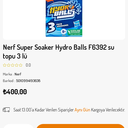
Nerf Super Soaker Hydro Balls F6392 su
topu 3 lü
0.0
Marka
:
Nerf
Barkod
:
5010994193638
₺400,00
Saat 13.00'a Kadar Verilen Siparişler
Aynı Gün
Kargoya Verilecektir.