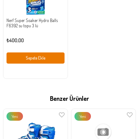
Nerf Super Soaker Hydro Balls
F6392 su topu 3 lü
₺400,00
Sepete Ekle
Benzer Ürünler
Yeni
Yeni
Ürün
Ürün