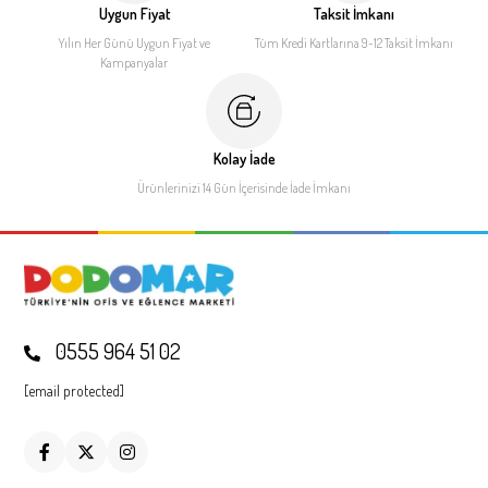
Uygun Fiyat
Taksit İmkanı
Yılın Her Günü Uygun Fiyat
ve
Tüm Kredi Kartlarına 9-12
Taksit İmkanı
Kampanyalar
Kolay İade
Ürünlerinizi 14 Gün İçerisinde
İade İmkanı
0555 964 51 02
[email protected]