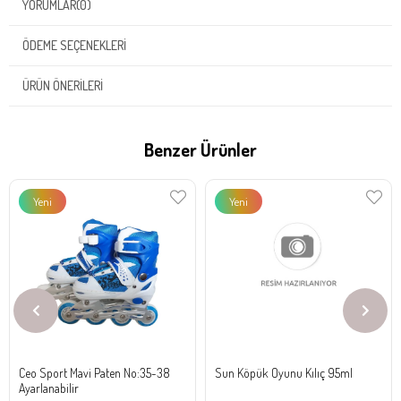
YORUMLAR
(0)
ÖDEME SEÇENEKLERI
ÜRÜN ÖNERILERI
Benzer Ürünler
Yeni
Yeni
Ürün
Ürün
Ceo Sport Mavi Paten No:35-38
Sun Köpük Oyunu Kılıç 95ml
Ayarlanabilir