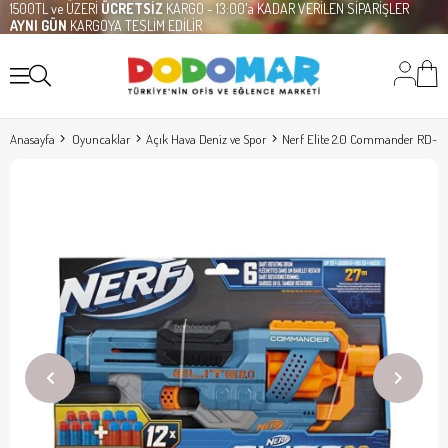
1500TL ve ÜZERİ
ÜCRETSİZ
KARGO - 13:00'a KADAR VERİLEN SİPARİŞLER
AYNI GÜN
KARGOYA TESLİM EDİLİR
Anasayfa
Oyuncaklar
Açık Hava Deniz ve Spor
Nerf Elite 2.0 Commander RD-6