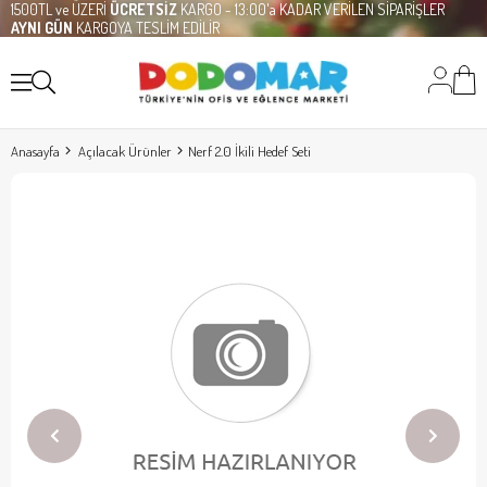
1500TL ve ÜZERİ
ÜCRETSİZ
KARGO - 13:00'a KADAR VERİLEN SİPARİŞLER
AYNI GÜN
KARGOYA TESLİM EDİLİR
Anasayfa
Açılacak Ürünler
Nerf 2.0 İkili Hedef Seti