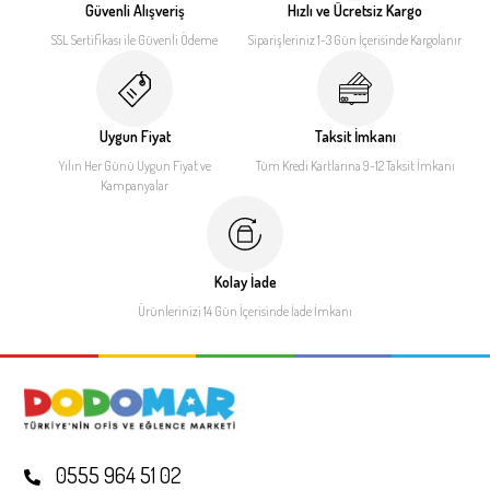
Güvenli Alışveriş
Hızlı ve Ücretsiz Kargo
SSL Sertifikası ile
Güvenli Ödeme
Siparişleriniz 1-3 Gün İçerisinde
Kargolanır
Uygun Fiyat
Taksit İmkanı
Yılın Her Günü Uygun Fiyat
ve
Tüm Kredi Kartlarına 9-12
Taksit İmkanı
Kampanyalar
Kolay İade
Ürünlerinizi 14 Gün İçerisinde
İade İmkanı
0555 964 51 02