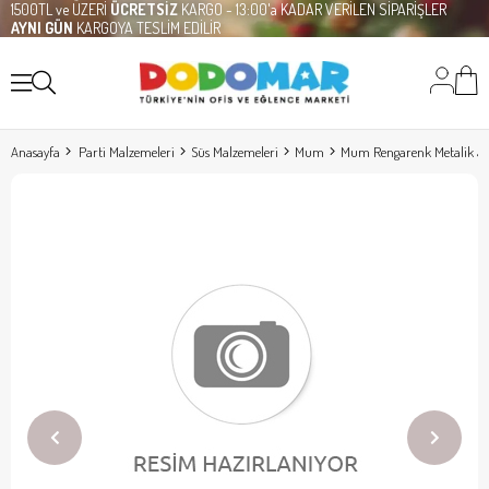
1500TL ve ÜZERİ
ÜCRETSİZ
KARGO - 13:00'a KADAR VERİLEN SİPARİŞLER
AYNI GÜN
KARGOYA TESLİM EDİLİR
Anasayfa
Parti Malzemeleri
Süs Malzemeleri
Mum
Mum Rengarenk Metalik 5