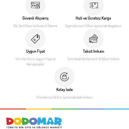
Güvenli Alışveriş
Hızlı ve Ücretsiz Kargo
SSL Sertifikası ile
Güvenli Ödeme
Siparişleriniz 1-3 Gün İçerisinde
Kargolanır
Uygun Fiyat
Taksit İmkanı
Yılın Her Günü Uygun Fiyat
ve
Tüm Kredi Kartlarına 9-12
Taksit İmkanı
Kampanyalar
Kolay İade
Ürünlerinizi 14 Gün İçerisinde
İade İmkanı