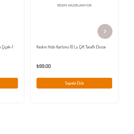
ı Çiçek-1
Keskin Hobi Kartonu 10 Lu Çift Taraflı Ekose
Ke
₺99,00
₺
Sepete Ekle