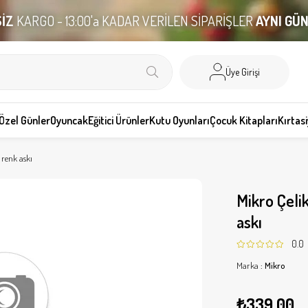
İZ
KARGO - 13:00'a KADAR VERİLEN SİPARİŞLER
AYNI GÜ
Üye Girişi
Özel Günler
Oyuncak
Eğitici Ürünler
Kutu Oyunları
Çocuk Kitapları
Kırtas
renk askı
Mikro Çeli
askı
0.0
Marka
:
Mikro
₺339,00