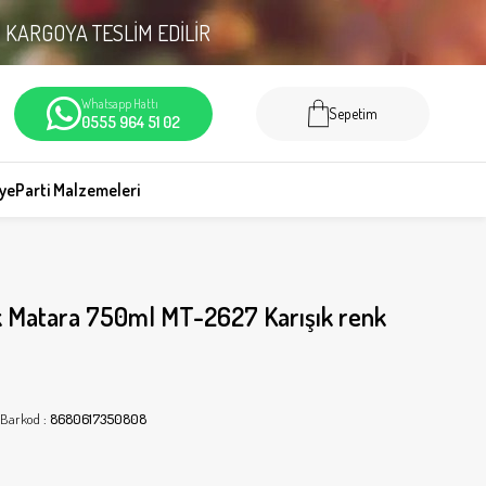
N
KARGOYA TESLİM EDİLİR
Whatsapp Hattı
Sepetim
0555 964 51 02
iye
Parti Malzemeleri
k Matara 750ml MT-2627 Karışık renk
Barkod
:
8680617350808