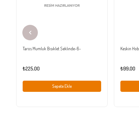
Taros Mumluk Bısıklet Seklınde-6-
Keskin Hobi
₺225,00
₺99,00
Sepete Ekle