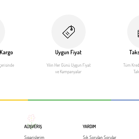
 Kargo
Uygun Fiyat
Taks
çerisinde
Yılın Her Günü Uygun Fiyat
Tüm Kredi
ve Kampanyalar
Tak
ALIŞVERİŞ
YARDIM
Siparişlerim
Sık Sorulan Sorular