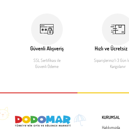
Güvenli Alışveriş
Hızlı ve Ücretsiz
SSL Sertifikası ile
Siparişleriniz 1-3 Gün İ
Güvenli Ödeme
Kargolanır
KURUMSAL
Hakkımızda