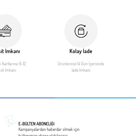
it İmkanı
Kolay İade
 Kartlarına 9-12
Ürünlerinizi 14 Gün İçerisinde
sit İmkanı
İade İmkanı
E-BÜLTEN ABONELİĞİ
Kampanyalardan haberdar olmak için
bültenimize abone olabilirsiniz.