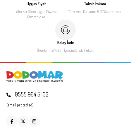
Uygun Fiyat
Taksit İmkanı
Yılın Her Günü Uygun Fiyat
ve
Tüm Kredi Kartlarına 9-12
Taksit İmkanı
Kampanyalar
Kolay İade
Ürünlerinizi 14 Gün İçerisinde
İade İmkanı
0555 964 51 02
[email protected]