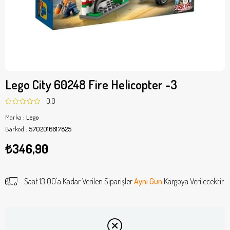
Lego City 60248 Fire Helicopter -3
0.0
Marka
:
Lego
Barkod
:
5702016617825
₺346,90
Saat 13.00'a Kadar Verilen Siparişler
Aynı Gün
Kargoya Verilecektir.