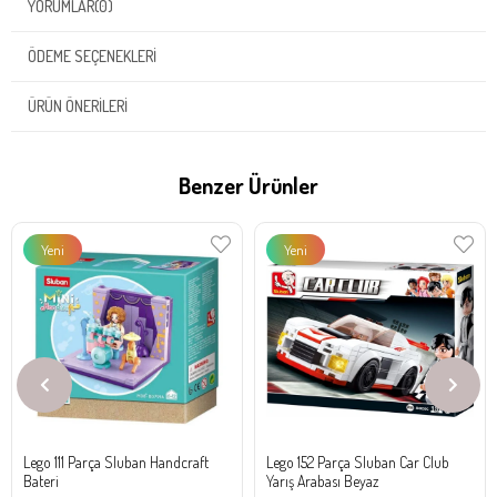
YORUMLAR
(0)
ÖDEME SEÇENEKLERI
ÜRÜN ÖNERILERI
Benzer Ürünler
Yeni
Yeni
Ürün
Ürün
Lego 111 Parça Sluban Handcraft
Lego 152 Parça Sluban Car Club
Bateri
Yarış Arabası Beyaz