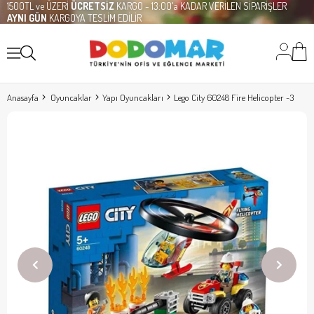
1500TL ve ÜZERİ
ÜCRETSİZ
KARGO - 13:00'a KADAR VERİLEN SİPARİŞLER
AYNI GÜN
KARGOYA TESLİM EDİLİR
Anasayfa
Oyuncaklar
Yapı Oyuncakları
Lego City 60248 Fire Helicopter -3