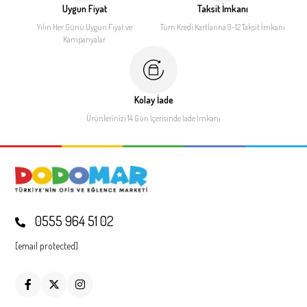
Uygun Fiyat
Taksit İmkanı
Yılın Her Günü Uygun Fiyat
ve
Tüm Kredi Kartlarına 9-12
Taksit İmkanı
Kampanyalar
Kolay İade
Ürünlerinizi 14 Gün İçerisinde
İade İmkanı
0555 964 51 02
[email protected]