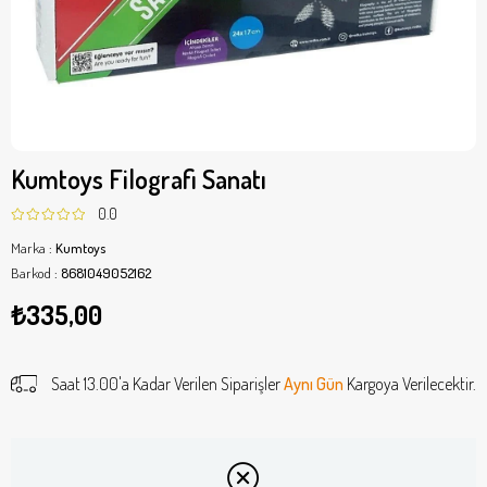
Kumtoys Filografi Sanatı
0.0
Marka
:
Kumtoys
Barkod
:
8681049052162
₺335,00
Saat 13.00'a Kadar Verilen Siparişler
Aynı Gün
Kargoya Verilecektir.