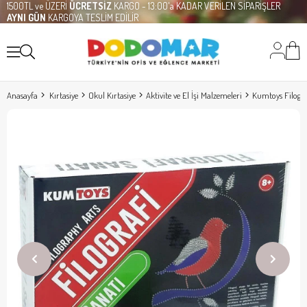
1500TL ve ÜZERİ
ÜCRETSİZ
KARGO - 13:00'a KADAR VERİLEN SİPARİŞLER
AYNI GÜN
KARGOYA TESLİM EDİLİR
Anasayfa
Kırtasiye
Okul Kırtasiye
Aktivite ve El İşi Malzemeleri
Kumtoys Filogra