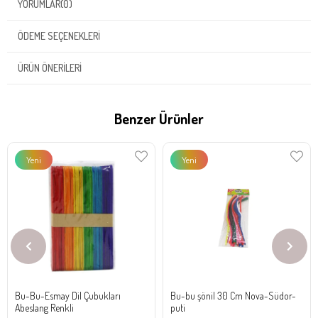
YORUMLAR
(0)
ÖDEME SEÇENEKLERI
ÜRÜN ÖNERILERI
Benzer Ürünler
Yeni
Yeni
Ürün
Ürün
Bu-Bu-Esmay Dil Çubukları
Bu-bu şönil 30 Cm Nova-Südor-
Abeslang Renkli
puti