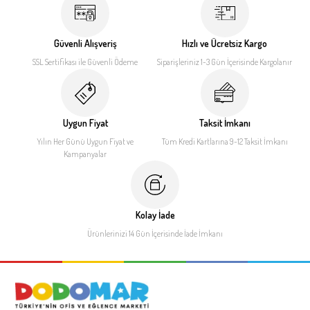
Güvenli Alışveriş
Hızlı ve Ücretsiz Kargo
SSL Sertifikası ile
Güvenli Ödeme
Siparişleriniz 1-3 Gün İçerisinde
Kargolanır
Uygun Fiyat
Taksit İmkanı
Yılın Her Günü Uygun Fiyat
ve
Tüm Kredi Kartlarına 9-12
Taksit İmkanı
Kampanyalar
Kolay İade
Ürünlerinizi 14 Gün İçerisinde
İade İmkanı