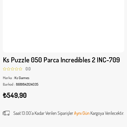
Ks Puzzle 050 Parca Incredibles 2 INC-709
0.0
Marka
:
Ks Games
Barkod
:
8681842124035
₺549,90
Saat 13.00'a Kadar Verilen Siparişler
Aynı Gün
Kargoya Verilecektir.