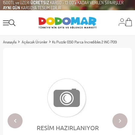
1500TL ve ÜZERİ
ÜCRETSİZ
KARGO - 13:00'a KADAR VERİLEN SİPARİŞLER
AYNI GÜN
KARGOYA TESLİM EDİLİR
Anasayfa
Açılacak Ürünler
Ks Puzzle 050 Parca Incredibles 2 INC-709