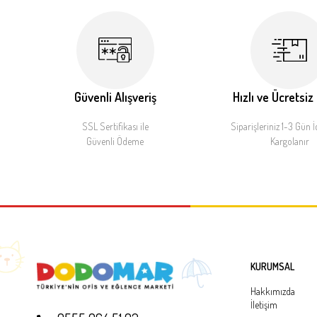
Güvenli Alışveriş
Hızlı ve Ücretsiz
SSL Sertifikası ile
Siparişleriniz 1-3 Gün İ
Güvenli Ödeme
Kargolanır
KURUMSAL
Hakkımızda
İletişim