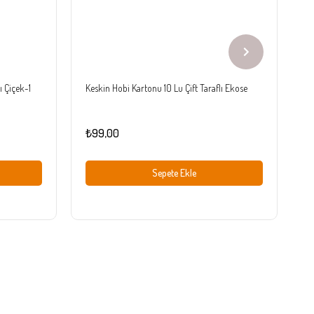
ı Çiçek-1
Keskin Hobi Kartonu 10 Lu Çift Taraflı Ekose
Ke
₺99,00
₺
Sepete Ekle