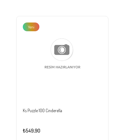
Yeni
Ürün
Ks Puzzle 100 Cinderella
₺549,90