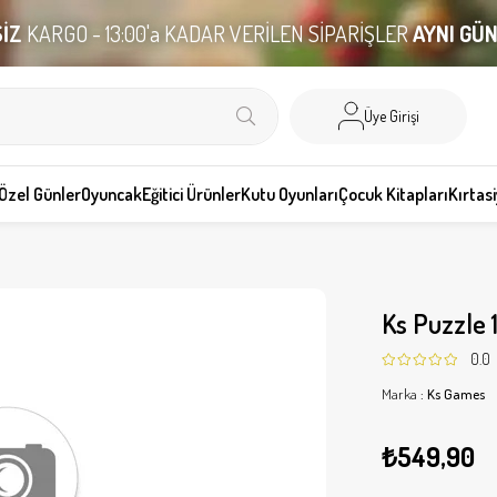
İZ
KARGO - 13:00'a KADAR VERİLEN SİPARİŞLER
AYNI GÜ
Üye Girişi
Özel Günler
Oyuncak
Eğitici Ürünler
Kutu Oyunları
Çocuk Kitapları
Kırtas
Ks Puzzle 
0.0
Marka
:
Ks Games
₺549,90