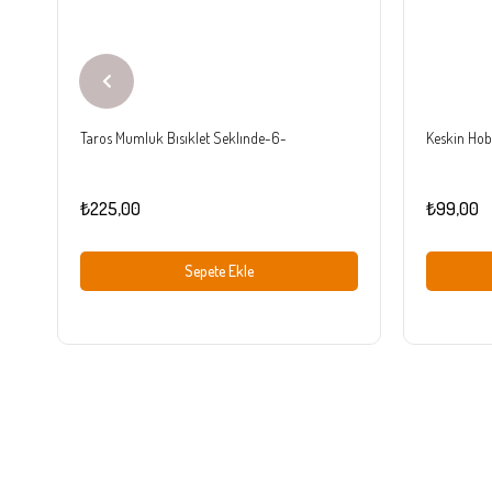
Taros Mumluk Bısıklet Seklınde-6-
Keskin Hobi
₺225,00
₺99,00
Sepete Ekle