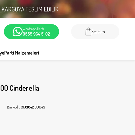
N
KARGOYA TESLİM EDİLİR
Whatsapp Hattı
Sepetim
0555 964 51 02
iye
Parti Malzemeleri
100 Cinderella
Barkod
:
8681842130043