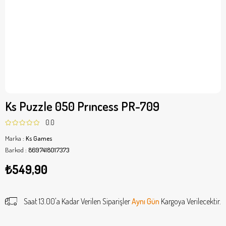
Ks Puzzle 050 Prıncess PR-709
0.0
Marka
:
Ks Games
Barkod
:
8697418017373
₺549,90
Saat 13.00'a Kadar Verilen Siparişler
Aynı Gün
Kargoya Verilecektir.