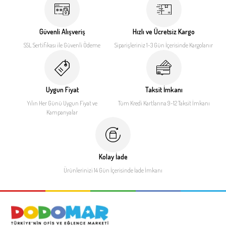
Güvenli Alışveriş
Hızlı ve Ücretsiz Kargo
SSL Sertifikası ile
Güvenli Ödeme
Siparişleriniz 1-3 Gün İçerisinde
Kargolanır
Uygun Fiyat
Taksit İmkanı
Yılın Her Günü Uygun Fiyat
ve
Tüm Kredi Kartlarına 9-12
Taksit İmkanı
Kampanyalar
Kolay İade
Ürünlerinizi 14 Gün İçerisinde
İade İmkanı