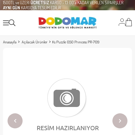
1500TL ve ÜZERİ
ÜCRETSİZ
KARGO - 13:00'a KADAR VERİLEN SİPARİŞLER
AYNI GÜN
KARGOYA TESLİM EDİLİR
Anasayfa
Açılacak Ürünler
Ks Puzzle 050 Prıncess PR-709