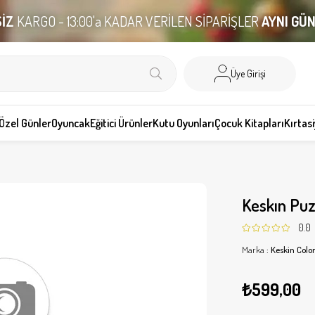
İZ
KARGO - 13:00'a KADAR VERİLEN SİPARİŞLER
AYNI GÜ
Üye Girişi
Özel Günler
Oyuncak
Eğitici Ürünler
Kutu Oyunları
Çocuk Kitapları
Kırtas
Keskın Puz
0.0
Marka
:
Keskin Colo
₺599,00