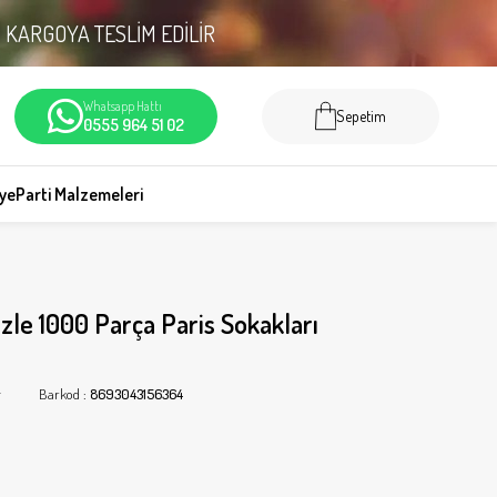
N
KARGOYA TESLİM EDİLİR
Whatsapp Hattı
Sepetim
0555 964 51 02
iye
Parti Malzemeleri
zle 1000 Parça Paris Sokakları
r
Barkod
:
8693043156364