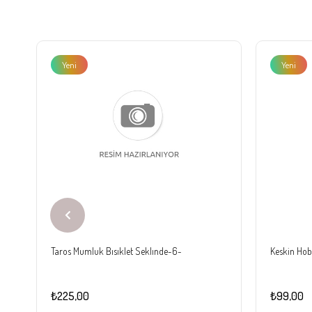
Yeni
Yeni
Ürün
Ürün
Taros Mumluk Bısıklet Seklınde-6-
Keskin Hobi
₺225,00
₺99,00