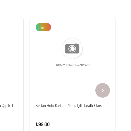
Yeni
Ürün
ı Çiçek-1
Keskin Hobi Kartonu 10 Lu Çift Taraflı Ekose
Ke
₺99,00
₺