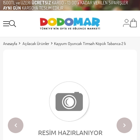
1500TL ve ÜZERİ
ÜCRETSİZ
KARGO - 13:00'a KADAR VERİLEN SİPARİŞLER
AYNI GÜN
KARGOYA TESLİM EDİLİR
Anasayfa
Açılacak Ürünler
Kayyum Oyuncak Timsah Köpük Tabanca 2 li