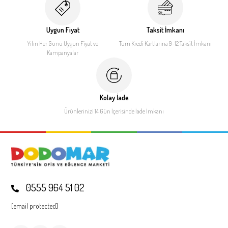
Uygun Fiyat
Taksit İmkanı
Yılın Her Günü Uygun Fiyat
ve
Tüm Kredi Kartlarına 9-12
Taksit İmkanı
Kampanyalar
Kolay İade
Ürünlerinizi 14 Gün İçerisinde
İade İmkanı
0555 964 51 02
[email protected]