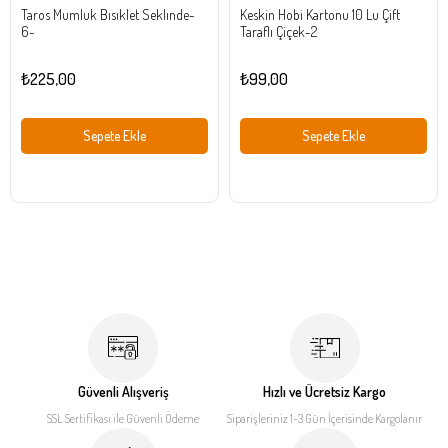
Taros Mumluk Bısıklet Seklınde-
Keskin Hobi Kartonu 10 Lu Çift
6-
Taraflı Çiçek-2
₺225,00
₺99,00
Sepete Ekle
Sepete Ekle
Güvenli Alışveriş
Hızlı ve Ücretsiz Kargo
SSL Sertifikası ile
Güvenli Ödeme
Siparişleriniz 1-3 Gün İçerisinde
Kargolanır