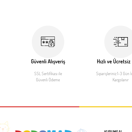
Güvenli Alışveriş
Hızlı ve Ücretsiz
SSL Sertifikası ile
Siparişleriniz 1-3 Gün İ
Güvenli Ödeme
Kargolanır
KURUMSAL