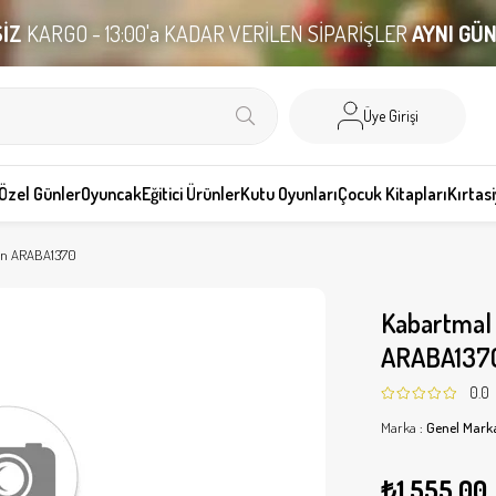
İZ
KARGO - 13:00'a KADAR VERİLEN SİPARİŞLER
AYNI GÜ
Üye Girişi
Özel Günler
Oyuncak
Eğitici Ürünler
Kutu Oyunları
Çocuk Kitapları
Kırtas
Çan ARABA1370
Kabartmal
ARABA137
0.0
Marka
:
Genel Mark
₺1.555,00