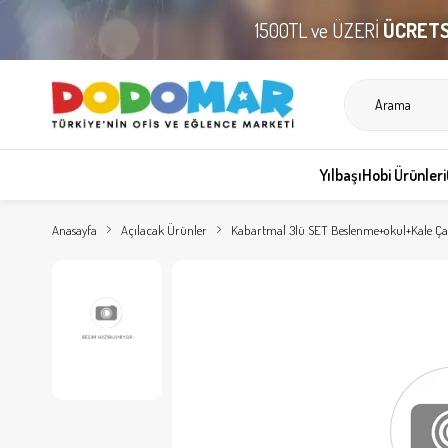
1500TL ve ÜZERİ
ÜCRETS
Yılbaşı
Hobi Ürünleri
Anasayfa
Açılacak Ürünler
Kabartmal 3lü SET Beslenme+okul+Kale 