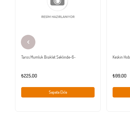
Taros Mumluk Bısıklet Seklınde-6-
Keskin Hobi
₺225,00
₺99,00
Sepete Ekle