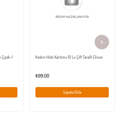
ı Çiçek-1
Keskin Hobi Kartonu 10 Lu Çift Taraflı Ekose
Ke
₺99,00
₺
Sepete Ekle