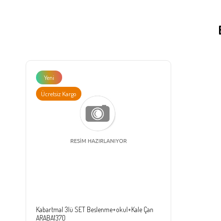
Yeni
Ürün
Ücretsiz Kargo
Kabartmal 3lü SET Beslenme+okul+Kale Çan
ARABA1370