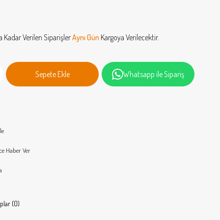
a Kadar Verilen Siparişler
Aynı Gün
Kargoya Verilecektir.
Whatsapp ile Sipariş
le
ce Haber Ver
a
plar (0)