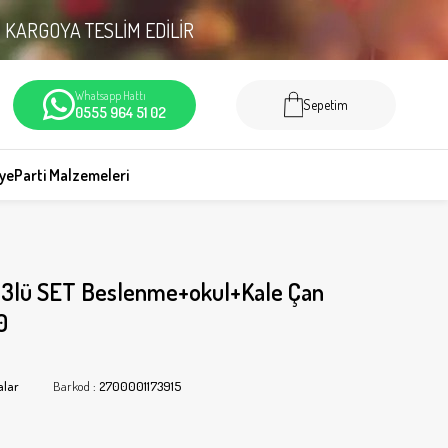
N
KARGOYA TESLİM EDİLİR
Whatsapp Hattı
Sepetim
0555 964 51 02
iye
Parti Malzemeleri
 3lü SET Beslenme+okul+Kale Çan
0
alar
Barkod
:
2700001173915