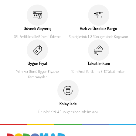
Güvenli Alışveriş
Hızlı ve Ücretsiz Kargo
SSL Sertifikası ile
Güvenli Ödeme
Siparişleriniz 1-3 Gün İçerisinde
Kargolanır
Uygun Fiyat
Taksit İmkanı
Yılın Her Günü Uygun Fiyat
ve
Tüm Kredi Kartlarına 9-12
Taksit İmkanı
Kampanyalar
Kolay İade
Ürünlerinizi 14 Gün İçerisinde
İade İmkanı