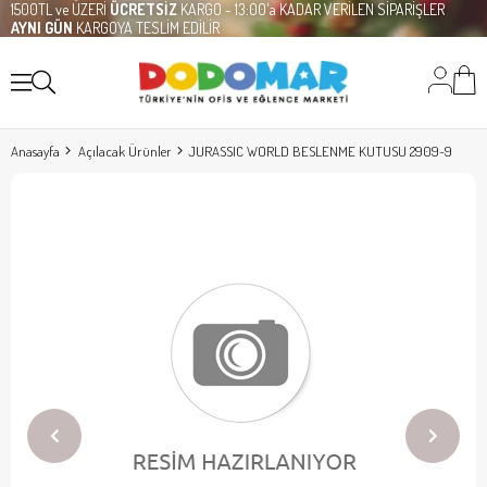
1500TL ve ÜZERİ
ÜCRETSİZ
KARGO - 13:00'a KADAR VERİLEN SİPARİŞLER
AYNI GÜN
KARGOYA TESLİM EDİLİR
Anasayfa
Açılacak Ürünler
JURASSIC WORLD BESLENME KUTUSU 2909-9