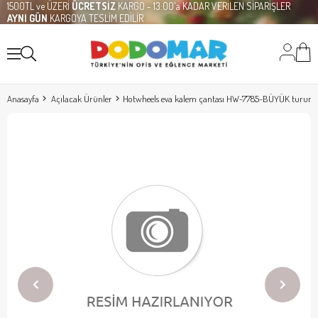
1500TL ve ÜZERİ
ÜCRETSİZ
KARGO - 13:00'a KADAR VERİLEN SİPARİŞLER
AYNI GÜN
KARGOYA TESLİM EDİLİR
Anasayfa
Açılacak Ürünler
Hotwheels eva kalem çantası HW-7785-BÜYÜK turun