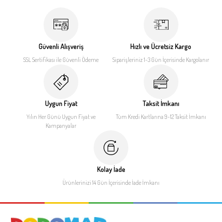
Güvenli Alışveriş
Hızlı ve Ücretsiz Kargo
SSL Sertifikası ile
Güvenli Ödeme
Siparişleriniz 1-3 Gün İçerisinde
Kargolanır
Uygun Fiyat
Taksit İmkanı
Yılın Her Günü Uygun Fiyat
ve
Tüm Kredi Kartlarına 9-12
Taksit İmkanı
Kampanyalar
Kolay İade
Ürünlerinizi 14 Gün İçerisinde
İade İmkanı