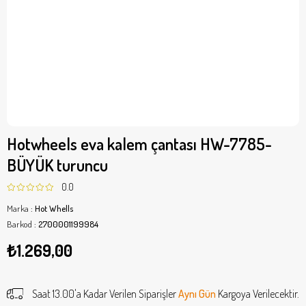
Hotwheels eva kalem çantası HW-7785-
BÜYÜK turuncu
0.0
Marka
:
Hot Whells
Barkod
:
2700001199984
₺1.269,00
Saat 13.00'a Kadar Verilen Siparişler
Aynı Gün
Kargoya Verilecektir.