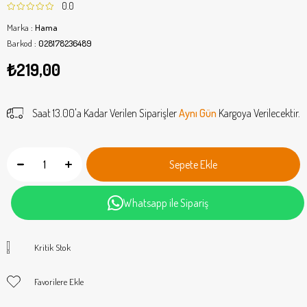
0.0
Marka
:
Hama
Barkod
:
028178236489
₺219,00
Saat 13.00'a Kadar Verilen Siparişler
Aynı Gün
Kargoya Verilecektir.
Whatsapp ile Sipariş
Kritik Stok
Favorilere Ekle