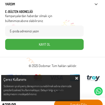
YARDIM
E-BÜLTEN ABONELİĞİ
Kampanyalardan haberdar olmak için
bültenimize abone olabilirsiniz.
KAYIT OL
© 2025 Dodomar. Tüm hakları saklıdır.
Çerez Kullanımı
Sizlere en iyi alışveriş deneyimini sunabilmek adına sitemizde
çerezler(cookies) kullanmaktayız. Detaylı bilgi için
Kvkk
sözleşmesini inceleyebilirsiniz.
₺219,00