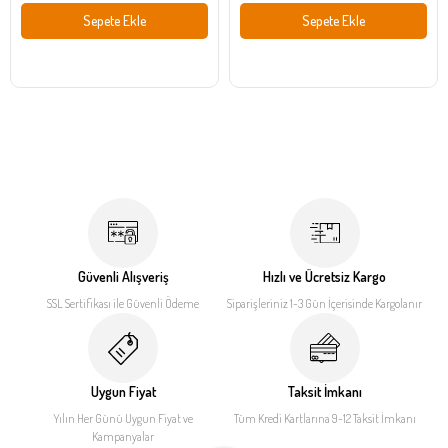
Sepete Ekle
Sepete Ekle
Güvenli Alışveriş
Hızlı ve Ücretsiz Kargo
SSL Sertifikası ile
Güvenli Ödeme
Siparişleriniz 1-3 Gün İçerisinde
Kargolanır
Uygun Fiyat
Taksit İmkanı
Yılın Her Günü Uygun Fiyat
ve
Tüm Kredi Kartlarına 9-12
Taksit İmkanı
Kampanyalar