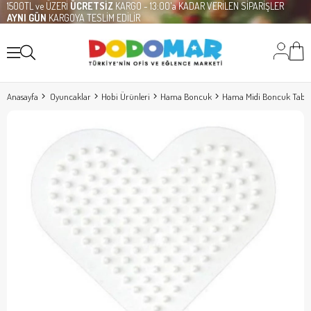
1500TL ve ÜZERİ
ÜCRETSİZ
KARGO - 13:00'a KADAR VERİLEN SİPARİŞLER
AYNI GÜN
KARGOYA TESLİM EDİLİR
Anasayfa
Oyuncaklar
Hobi Ürünleri
Hama Boncuk
Hama Midi Boncuk Tabla