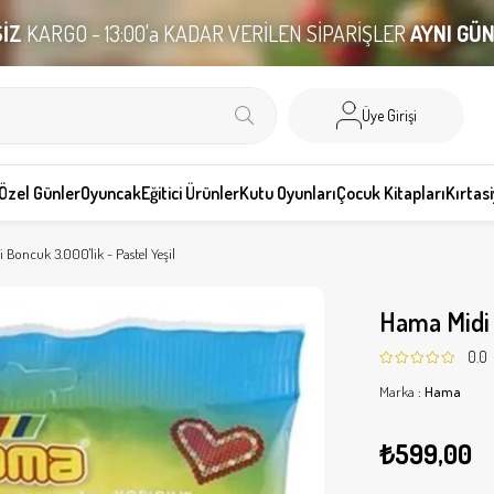
İZ
KARGO - 13:00'a KADAR VERİLEN SİPARİŞLER
AYNI GÜ
Üye Girişi
Özel Günler
Oyuncak
Eğitici Ürünler
Kutu Oyunları
Çocuk Kitapları
Kırtas
Boncuk 3.000'lik - Pastel Yeşil
Hama Midi 
0.0
Marka
:
Hama
₺599,00