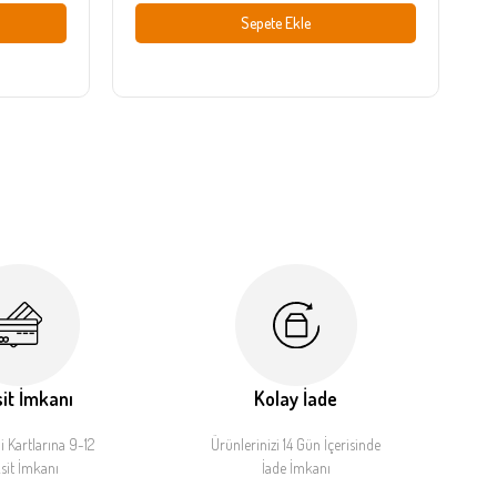
Sepete Ekle
it İmkanı
Kolay İade
 Kartlarına 9-12
Ürünlerinizi 14 Gün İçerisinde
sit İmkanı
İade İmkanı