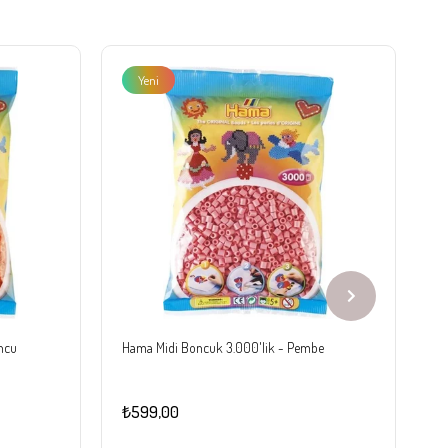
Yeni
Ürün
ncu
Hama Midi Boncuk 3.000'lik - Pembe
H
₺599,00
₺