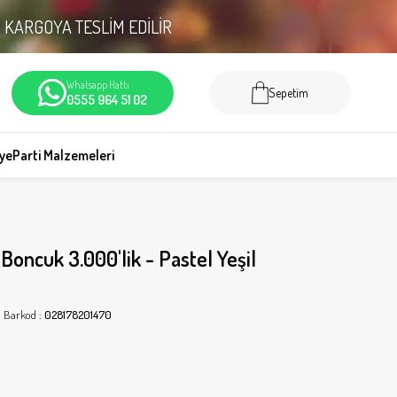
N
KARGOYA TESLİM EDİLİR
Whatsapp Hattı
Sepetim
0555 964 51 02
iye
Parti Malzemeleri
Boncuk 3.000'lik - Pastel Yeşil
Barkod
:
028178201470