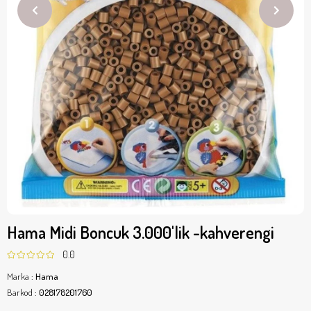
Hama Midi Boncuk 3.000'lik -kahverengi
0.0
Marka
:
Hama
Barkod
:
028178201760