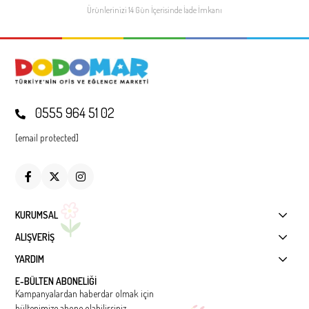
Ürünlerinizi 14 Gün İçerisinde
İade İmkanı
0555 964 51 02
[email protected]
KURUMSAL
ALIŞVERİŞ
YARDIM
E-BÜLTEN ABONELİĞİ
Kampanyalardan haberdar olmak için
bültenimize abone olabilirsiniz.