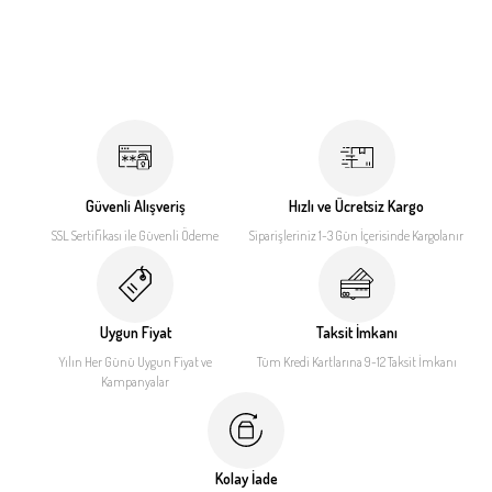
Güvenli Alışveriş
Hızlı ve Ücretsiz Kargo
SSL Sertifikası ile
Güvenli Ödeme
Siparişleriniz 1-3 Gün İçerisinde
Kargolanır
Uygun Fiyat
Taksit İmkanı
Yılın Her Günü Uygun Fiyat
ve
Tüm Kredi Kartlarına 9-12
Taksit İmkanı
Kampanyalar
Kolay İade