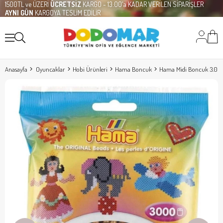
1500TL ve ÜZERİ
ÜCRETSİZ
KARGO - 13:00'a KADAR VERİLEN SİPARİŞLER
AYNI GÜN
KARGOYA TESLİM EDİLİR
Anasayfa
Oyuncaklar
Hobi Ürünleri
Hama Boncuk
Hama Midi Boncuk 3.000'