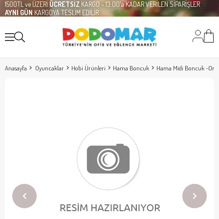
1500TL ve ÜZERİ
ÜCRETSİZ
KARGO - 13:00'a KADAR VERİLEN SİPARİŞLER
AYNI GÜN
KARGOYA TESLİM EDİLİR
Anasayfa
Oyuncaklar
Hobi Ürünleri
Hama Boncuk
Hama Midi Boncuk -Orga