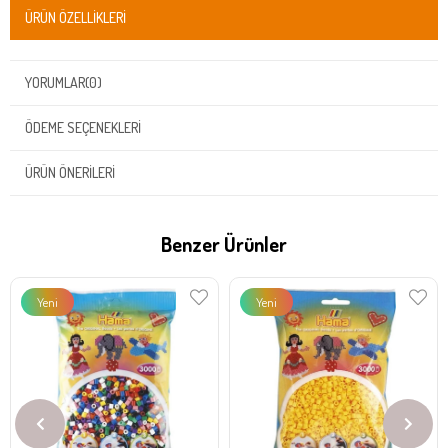
ÜRÜN ÖZELLIKLERI
YORUMLAR
(0)
ÖDEME SEÇENEKLERI
ÜRÜN ÖNERILERI
Benzer Ürünler
Yeni
Yeni
Ürün
Ürün