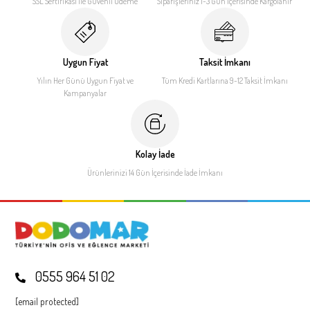
SSL Sertifikası ile
Güvenli Ödeme
Siparişleriniz 1-3 Gün İçerisinde
Kargolanır
Uygun Fiyat
Taksit İmkanı
Yılın Her Günü Uygun Fiyat
ve
Tüm Kredi Kartlarına 9-12
Taksit İmkanı
Kampanyalar
Kolay İade
Ürünlerinizi 14 Gün İçerisinde
İade İmkanı
0555 964 51 02
[email protected]