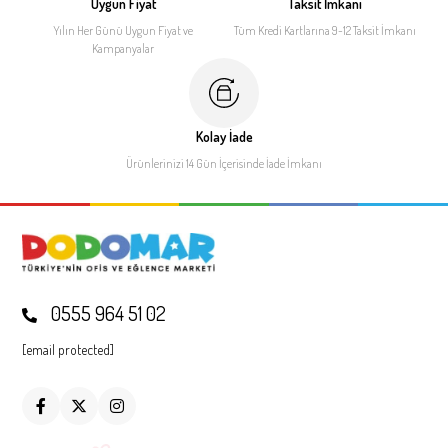
Uygun Fiyat
Taksit İmkanı
Yılın Her Günü Uygun Fiyat
ve
Tüm Kredi Kartlarına 9-12
Taksit İmkanı
Kampanyalar
Kolay İade
Ürünlerinizi 14 Gün İçerisinde
İade İmkanı
0555 964 51 02
[email protected]