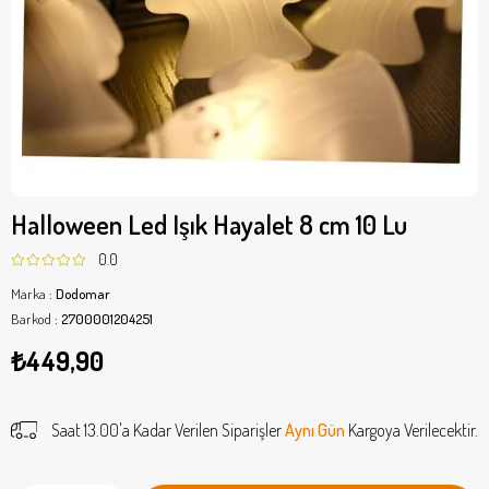
Halloween Led Işık Hayalet 8 cm 10 Lu
0.0
Marka
:
Dodomar
Barkod
:
2700001204251
₺449,90
Saat 13.00'a Kadar Verilen Siparişler
Aynı Gün
Kargoya Verilecektir.