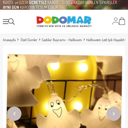
1500TL ve ÜZERİ
ÜCRETSİZ
KARGO - 13:00'a KADAR VERİLEN SİPARİŞLER
AYNI GÜN
KARGOYA TESLİM EDİLİR
Anasayfa
Özel Günler
Cadılar Bayramı - Hallowen
Halloween Led Işık Hayalet 8