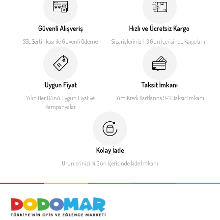
Güvenli Alışveriş
Hızlı ve Ücretsiz Kargo
SSL Sertifikası ile
Güvenli Ödeme
Siparişleriniz 1-3 Gün İçerisinde
Kargolanır
Uygun Fiyat
Taksit İmkanı
Yılın Her Günü Uygun Fiyat
ve
Tüm Kredi Kartlarına 9-12
Taksit İmkanı
Kampanyalar
Kolay İade
Ürünlerinizi 14 Gün İçerisinde
İade İmkanı