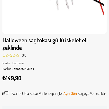
Halloween saç tokası güllü iskelet eli
şeklinde
0.0
Marka
:
Dodomar
Barkod
:
8685282413964
₺149,90
Saat 13.00'a Kadar Verilen Siparişler
Aynı Gün
Kargoya Verilecektir.