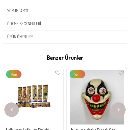
YORUMLAR
(0)
ÖDEME SEÇENEKLERI
ÜRÜN ÖNERILERI
Benzer Ürünler
Yeni
Yeni
Ürün
Ürün
Halloween Hallowen Figürlü
Halloween Maske Pörtlek Göz