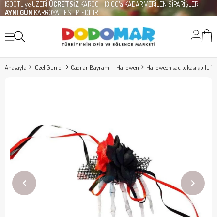
1500TL ve ÜZERİ
ÜCRETSİZ
KARGO - 13:00'a KADAR VERİLEN SİPARİŞLER
AYNI GÜN
KARGOYA TESLİM EDİLİR
Anasayfa
Özel Günler
Cadılar Bayramı - Hallowen
Halloween saç tokası güllü iske