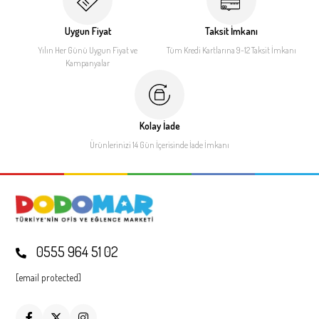
Uygun Fiyat
Taksit İmkanı
Yılın Her Günü Uygun Fiyat
ve
Tüm Kredi Kartlarına 9-12
Taksit İmkanı
Kampanyalar
Kolay İade
Ürünlerinizi 14 Gün İçerisinde
İade İmkanı
0555 964 51 02
[email protected]